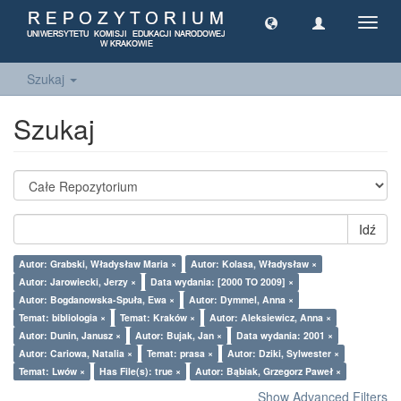
Toggl
navig
Szukaj
Szukaj
Idź
Autor: Grabski, Władysław Maria ×
Autor: Kolasa, Władysław ×
Autor: Jarowiecki, Jerzy ×
Data wydania: [2000 TO 2009] ×
Autor: Bogdanowska-Spuła, Ewa ×
Autor: Dymmel, Anna ×
Temat: bibliologia ×
Temat: Kraków ×
Autor: Aleksiewicz, Anna ×
Autor: Dunin, Janusz ×
Autor: Bujak, Jan ×
Data wydania: 2001 ×
Autor: Cariowa, Natalia ×
Temat: prasa ×
Autor: Dziki, Sylwester ×
Temat: Lwów ×
Has File(s): true ×
Autor: Bąbiak, Grzegorz Paweł ×
Show Advanced Filters