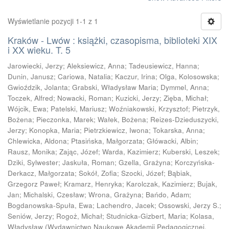
Wyświetlanie pozycji 1-1 z 1
Kraków - Lwów : książki, czasopisma, biblioteki XIX
i XX wieku. T. 5
Jarowiecki, Jerzy
;
Aleksiewicz, Anna
;
Tadeusiewicz, Hanna
;
Dunin, Janusz
;
Cariowa, Natalia
;
Kaczur, Irina
;
Olga, Kolosowska
;
Gwioździk, Jolanta
;
Grabski, Władysław Maria
;
Dymmel, Anna
;
Toczek, Alfred
;
Nowacki, Roman
;
Kuzicki, Jerzy
;
Zięba, Michał
;
Wójcik, Ewa
;
Patelski, Mariusz
;
Woźniakowski, Krzysztof
;
Pietrzyk,
Bożena
;
Pieczonka, Marek
;
Wałek, Bożena
;
Reizes-Dzieduszycki,
Jerzy
;
Konopka, Maria
;
Pietrzkiewicz, Iwona
;
Tokarska, Anna
;
Chlewicka, Aldona
;
Ptasińska, Małgorzata
;
Główacki, Albin
;
Rausz, Monika
;
Zając, Józef
;
Warda, Kazimierz
;
Kuberski, Leszek
;
Dziki, Sylwester
;
Jaskuła, Roman
;
Gzella, Grażyna
;
Korczyńska-
Derkacz, Małgorzata
;
Sokół, Zofia
;
Szocki, Józef
;
Bąbiak,
Grzegorz Paweł
;
Kramarz, Henryka
;
Karolczak, Kazimierz
;
Bujak,
Jan
;
Michalski, Czesław
;
Wrona, Grażyna
;
Bańdo, Adam
;
Bogdanowska-Spuła, Ewa
;
Lachendro, Jacek
;
Ossowski, Jerzy S.
;
Seniów, Jerzy
;
Rogoż, Michał
;
Studnicka-Gizbert, Maria
;
Kolasa,
Władysław
(
Wydawnictwo Naukowe Akademii Pedagogicznej,