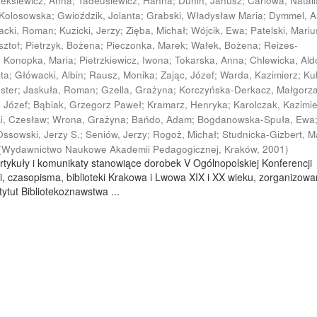
leksiewicz, Anna
;
Tadeusiewicz, Hanna
;
Dunin, Janusz
;
Cariowa, Natali
 Kolosowska
;
Gwioździk, Jolanta
;
Grabski, Władysław Maria
;
Dymmel, 
acki, Roman
;
Kuzicki, Jerzy
;
Zięba, Michał
;
Wójcik, Ewa
;
Patelski, Mariu
sztof
;
Pietrzyk, Bożena
;
Pieczonka, Marek
;
Wałek, Bożena
;
Reizes-
;
Konopka, Maria
;
Pietrzkiewicz, Iwona
;
Tokarska, Anna
;
Chlewicka, Al
ata
;
Główacki, Albin
;
Rausz, Monika
;
Zając, Józef
;
Warda, Kazimierz
;
Ku
ester
;
Jaskuła, Roman
;
Gzella, Grażyna
;
Korczyńska-Derkacz, Małgorz
, Józef
;
Bąbiak, Grzegorz Paweł
;
Kramarz, Henryka
;
Karolczak, Kazimi
ki, Czesław
;
Wrona, Grażyna
;
Bańdo, Adam
;
Bogdanowska-Spuła, Ewa
Ossowski, Jerzy S.
;
Seniów, Jerzy
;
Rogoż, Michał
;
Studnicka-Gizbert, M
(
Wydawnictwo Naukowe Akademii Pedagogicznej, Kraków
,
2001
)
rtykuły i komunikaty stanowiące dorobek V Ogólnopolskiej Konferencji
i, czasopisma, biblioteki Krakowa i Lwowa XIX i XX wieku, zorganizowa
ytut Bibliotekoznawstwa ...