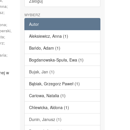
a
;
Zaloguj
Anna
;
sz
;
WYBIERZ
Autor
dona
;
berski,
Aleksiewicz, Anna (1)
ata
;
erz
;
Bańdo, Adam (1)
;
aria
;
Bogdanowska-Spuła, Ewa (1)
Bujak, Jan (1)
nej w
Bąbiak, Grzegorz Paweł (1)
Cariowa, Natalia (1)
Chlewicka, Aldona (1)
Dunin, Janusz (1)