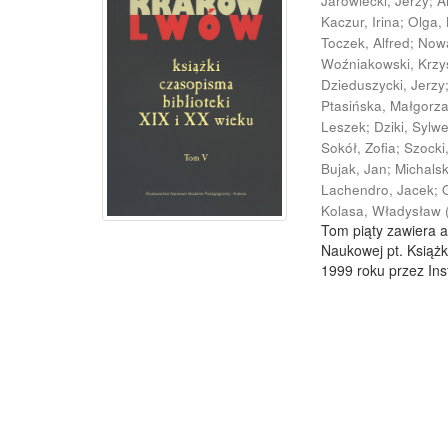
Jarowiecki, Jerzy
;
A
Kaczur, Irina
;
Olga,
Toczek, Alfred
;
Now
Woźniakowski, Krzy
Dzieduszycki, Jerzy
Ptasińska, Małgorz
Leszek
;
Dziki, Sylw
Sokół, Zofia
;
Szocki
Bujak, Jan
;
Michals
Lachendro, Jacek
;
Kolasa, Władysław
Tom piąty zawiera a
Naukowej pt. Książk
1999 roku przez Inst