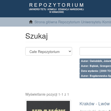
Strona główna Repozytorium Uniwersytetu Komis
Szukaj
Autor: Gwioździk, Jolan
Autor: Bąbiak, Grzegor
Data wydania: [2000 TO
Autor: Bogdanowska-Sp
Wyświetlanie pozycji 1-1 z 1
Kraków - Lwów : 