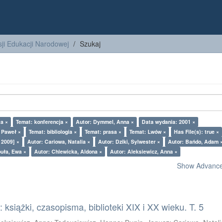
ji Edukacji Narodowej
Szukaj
ta ×
Temat: konferencja ×
Autor: Dymmel, Anna ×
Data wydania: 2001 ×
z Paweł ×
Temat: bibliologia ×
Temat: prasa ×
Temat: Lwów ×
Has File(s): true ×
 2009] ×
Autor: Cariowa, Natalia ×
Autor: Dziki, Sylwester ×
Autor: Bańdo, Adam 
uła, Ewa ×
Autor: Chlewicka, Aldona ×
Autor: Aleksiewicz, Anna ×
Show Advanced
książki, czasopisma, biblioteki XIX i XX wieku. T. 5