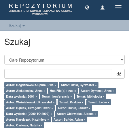
Toggl
navig
Szukaj
Szukaj
Idź
Autor: Bogdanowska-Spuła, Ewa ×
Autor: Dziki, Sylwester ×
Autor: Aleksiewicz, Anna ×
Has File(s): true ×
Autor: Dymmel, Anna ×
Data wydania: 2001 ×
Temat: konferencja ×
Temat: bibliologia ×
Autor: Woźniakowski, Krzysztof ×
Temat: Kraków ×
Temat: Lwów ×
Autor: Bąbiak, Grzegorz Paweł ×
Autor: Dunin, Janusz ×
Data wydania: [2000 TO 2009] ×
Autor: Chlewicka, Aldona ×
Autor: Karolczak, Kazimierz ×
Autor: Bańdo, Adam ×
Autor: Cariowa, Natalia ×