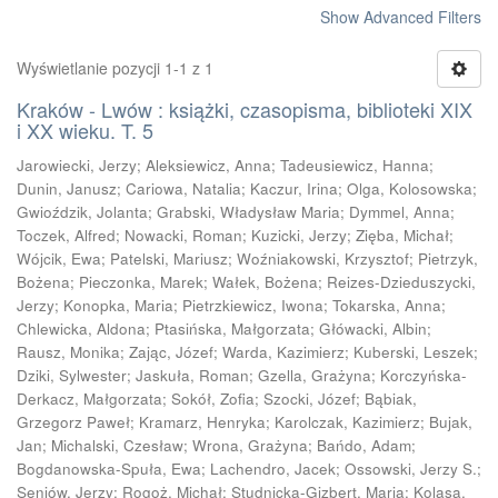
Show Advanced Filters
Wyświetlanie pozycji 1-1 z 1
Kraków - Lwów : książki, czasopisma, biblioteki XIX
i XX wieku. T. 5
Jarowiecki, Jerzy
;
Aleksiewicz, Anna
;
Tadeusiewicz, Hanna
;
Dunin, Janusz
;
Cariowa, Natalia
;
Kaczur, Irina
;
Olga, Kolosowska
;
Gwioździk, Jolanta
;
Grabski, Władysław Maria
;
Dymmel, Anna
;
Toczek, Alfred
;
Nowacki, Roman
;
Kuzicki, Jerzy
;
Zięba, Michał
;
Wójcik, Ewa
;
Patelski, Mariusz
;
Woźniakowski, Krzysztof
;
Pietrzyk,
Bożena
;
Pieczonka, Marek
;
Wałek, Bożena
;
Reizes-Dzieduszycki,
Jerzy
;
Konopka, Maria
;
Pietrzkiewicz, Iwona
;
Tokarska, Anna
;
Chlewicka, Aldona
;
Ptasińska, Małgorzata
;
Główacki, Albin
;
Rausz, Monika
;
Zając, Józef
;
Warda, Kazimierz
;
Kuberski, Leszek
;
Dziki, Sylwester
;
Jaskuła, Roman
;
Gzella, Grażyna
;
Korczyńska-
Derkacz, Małgorzata
;
Sokół, Zofia
;
Szocki, Józef
;
Bąbiak,
Grzegorz Paweł
;
Kramarz, Henryka
;
Karolczak, Kazimierz
;
Bujak,
Jan
;
Michalski, Czesław
;
Wrona, Grażyna
;
Bańdo, Adam
;
Bogdanowska-Spuła, Ewa
;
Lachendro, Jacek
;
Ossowski, Jerzy S.
;
Seniów, Jerzy
;
Rogoż, Michał
;
Studnicka-Gizbert, Maria
;
Kolasa,