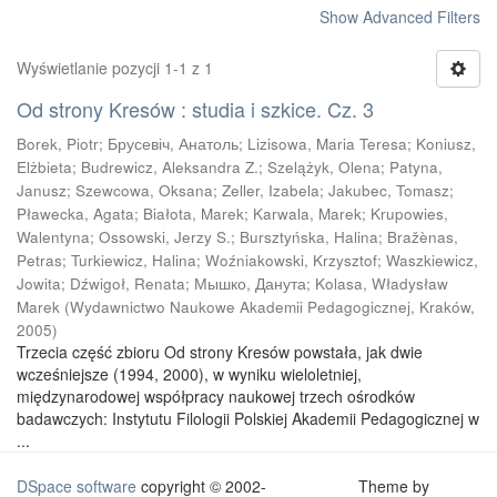
Show Advanced Filters
Wyświetlanie pozycji 1-1 z 1
Od strony Kresów : studia i szkice. Cz. 3
Borek, Piotr
;
Брусевіч, Анатоль
;
Lizisowa, Maria Teresa
;
Koniusz,
Elżbieta
;
Budrewicz, Aleksandra Z.
;
Szelążyk, Olena
;
Patyna,
Janusz
;
Szewcowa, Oksana
;
Zeller, Izabela
;
Jakubec, Tomasz
;
Pławecka, Agata
;
Białota, Marek
;
Karwala, Marek
;
Krupowies,
Walentyna
;
Ossowski, Jerzy S.
;
Bursztyńska, Halina
;
Bražènas,
Petras
;
Turkiewicz, Halina
;
Woźniakowski, Krzysztof
;
Waszkiewicz,
Jowita
;
Dźwigoł, Renata
;
Мышко, Данута
;
Kolasa, Władysław
Marek
(
Wydawnictwo Naukowe Akademii Pedagogicznej, Kraków
,
2005
)
Trzecia część zbioru Od strony Kresów powstała, jak dwie
wcześniejsze (1994, 2000), w wyniku wieloletniej,
międzynarodowej współpracy naukowej trzech ośrodków
badawczych: Instytutu Filologii Polskiej Akademii Pedagogicznej w
...
DSpace software
copyright © 2002-
Theme by