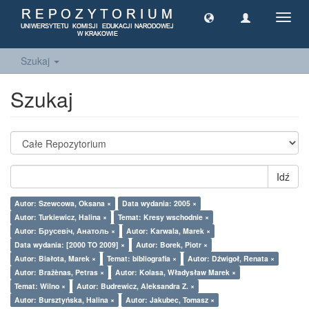
Toggl
navig
Szukaj
Szukaj
Idź
Autor: Szewcowa, Oksana ×
Data wydania: 2005 ×
Autor: Turkiewicz, Halina ×
Temat: Kresy wschodnie ×
Autor: Брусевіч, Анатоль ×
Autor: Karwala, Marek ×
Data wydania: [2000 TO 2009] ×
Autor: Borek, Piotr ×
Autor: Białota, Marek ×
Temat: bibliografia ×
Autor: Dźwigoł, Renata ×
Autor: Bražènas, Petras ×
Autor: Kolasa, Władysław Marek ×
Temat: Wilno ×
Autor: Budrewicz, Aleksandra Z. ×
Autor: Bursztyńska, Halina ×
Autor: Jakubec, Tomasz ×