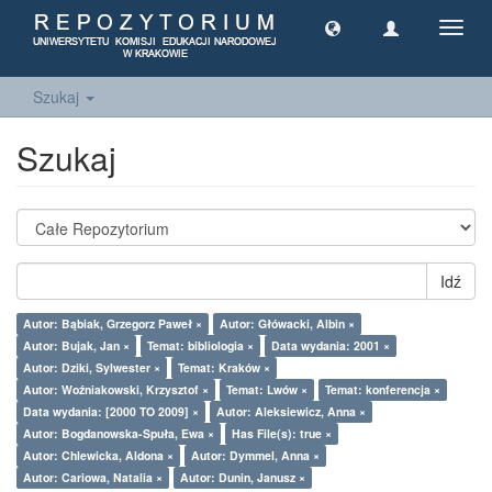
Toggl
navig
Szukaj
Szukaj
Idź
Autor: Bąbiak, Grzegorz Paweł ×
Autor: Główacki, Albin ×
Autor: Bujak, Jan ×
Temat: bibliologia ×
Data wydania: 2001 ×
Autor: Dziki, Sylwester ×
Temat: Kraków ×
Autor: Woźniakowski, Krzysztof ×
Temat: Lwów ×
Temat: konferencja ×
Data wydania: [2000 TO 2009] ×
Autor: Aleksiewicz, Anna ×
Autor: Bogdanowska-Spuła, Ewa ×
Has File(s): true ×
Autor: Chlewicka, Aldona ×
Autor: Dymmel, Anna ×
Autor: Cariowa, Natalia ×
Autor: Dunin, Janusz ×