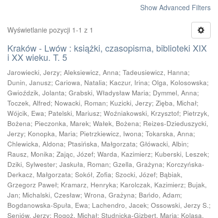
Show Advanced Filters
Wyświetlanie pozycji 1-1 z 1
Kraków - Lwów : książki, czasopisma, biblioteki XIX
i XX wieku. T. 5
Jarowiecki, Jerzy
;
Aleksiewicz, Anna
;
Tadeusiewicz, Hanna
;
Dunin, Janusz
;
Cariowa, Natalia
;
Kaczur, Irina
;
Olga, Kolosowska
;
Gwioździk, Jolanta
;
Grabski, Władysław Maria
;
Dymmel, Anna
;
Toczek, Alfred
;
Nowacki, Roman
;
Kuzicki, Jerzy
;
Zięba, Michał
;
Wójcik, Ewa
;
Patelski, Mariusz
;
Woźniakowski, Krzysztof
;
Pietrzyk,
Bożena
;
Pieczonka, Marek
;
Wałek, Bożena
;
Reizes-Dzieduszycki,
Jerzy
;
Konopka, Maria
;
Pietrzkiewicz, Iwona
;
Tokarska, Anna
;
Chlewicka, Aldona
;
Ptasińska, Małgorzata
;
Główacki, Albin
;
Rausz, Monika
;
Zając, Józef
;
Warda, Kazimierz
;
Kuberski, Leszek
;
Dziki, Sylwester
;
Jaskuła, Roman
;
Gzella, Grażyna
;
Korczyńska-
Derkacz, Małgorzata
;
Sokół, Zofia
;
Szocki, Józef
;
Bąbiak,
Grzegorz Paweł
;
Kramarz, Henryka
;
Karolczak, Kazimierz
;
Bujak,
Jan
;
Michalski, Czesław
;
Wrona, Grażyna
;
Bańdo, Adam
;
Bogdanowska-Spuła, Ewa
;
Lachendro, Jacek
;
Ossowski, Jerzy S.
;
Seniów, Jerzy
;
Rogoż, Michał
;
Studnicka-Gizbert, Maria
;
Kolasa,