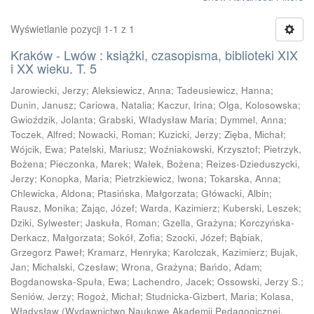
Wyświetlanie pozycji 1-1 z 1
Kraków - Lwów : książki, czasopisma, biblioteki XIX
i XX wieku. T. 5
Jarowiecki, Jerzy
;
Aleksiewicz, Anna
;
Tadeusiewicz, Hanna
;
Dunin, Janusz
;
Cariowa, Natalia
;
Kaczur, Irina
;
Olga, Kolosowska
;
Gwioździk, Jolanta
;
Grabski, Władysław Maria
;
Dymmel, Anna
;
Toczek, Alfred
;
Nowacki, Roman
;
Kuzicki, Jerzy
;
Zięba, Michał
;
Wójcik, Ewa
;
Patelski, Mariusz
;
Woźniakowski, Krzysztof
;
Pietrzyk,
Bożena
;
Pieczonka, Marek
;
Wałek, Bożena
;
Reizes-Dzieduszycki,
Jerzy
;
Konopka, Maria
;
Pietrzkiewicz, Iwona
;
Tokarska, Anna
;
Chlewicka, Aldona
;
Ptasińska, Małgorzata
;
Główacki, Albin
;
Rausz, Monika
;
Zając, Józef
;
Warda, Kazimierz
;
Kuberski, Leszek
;
Dziki, Sylwester
;
Jaskuła, Roman
;
Gzella, Grażyna
;
Korczyńska-
Derkacz, Małgorzata
;
Sokół, Zofia
;
Szocki, Józef
;
Bąbiak,
Grzegorz Paweł
;
Kramarz, Henryka
;
Karolczak, Kazimierz
;
Bujak,
Jan
;
Michalski, Czesław
;
Wrona, Grażyna
;
Bańdo, Adam
;
Bogdanowska-Spuła, Ewa
;
Lachendro, Jacek
;
Ossowski, Jerzy S.
;
Seniów, Jerzy
;
Rogoż, Michał
;
Studnicka-Gizbert, Maria
;
Kolasa,
Władysław
(
Wydawnictwo Naukowe Akademii Pedagogicznej,