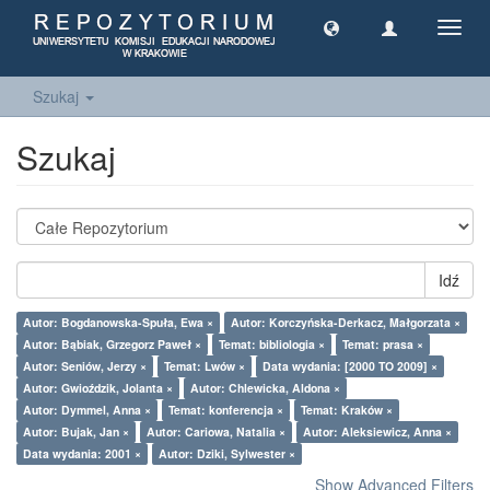
Toggl
navig
Szukaj
Szukaj
Idź
Autor: Bogdanowska-Spuła, Ewa ×
Autor: Korczyńska-Derkacz, Małgorzata ×
Autor: Bąbiak, Grzegorz Paweł ×
Temat: bibliologia ×
Temat: prasa ×
Autor: Seniów, Jerzy ×
Temat: Lwów ×
Data wydania: [2000 TO 2009] ×
Autor: Gwioździk, Jolanta ×
Autor: Chlewicka, Aldona ×
Autor: Dymmel, Anna ×
Temat: konferencja ×
Temat: Kraków ×
Autor: Bujak, Jan ×
Autor: Cariowa, Natalia ×
Autor: Aleksiewicz, Anna ×
Data wydania: 2001 ×
Autor: Dziki, Sylwester ×
Show Advanced Filters