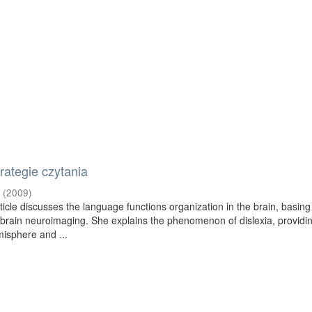
ategie czytania
a
(
2009
)
ticle discusses the language functions organization in the brain, basing
n brain neuroimaging. She explains the phenomenon of dislexia, providi
misphere and ...