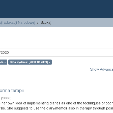
ji Edukacji Narodowej
Szukaj
oda ×
Data wydania: [2000 TO 2009] ×
Show Advanced
orma terapii
a
(
2006
)
 her own idea of implementing diaries as one of the techniques of cogn
ysis. She suggests to use the diary/memoir also in therapy through posi