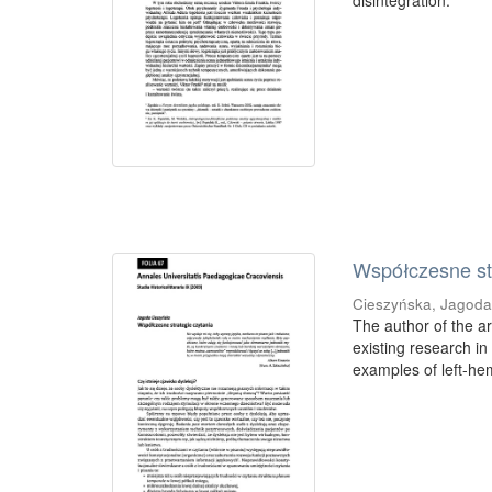
disintegration.
Współczesne str
Cieszyńska, Jagod
The author of the ar
existing research i
examples of left-he