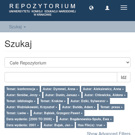
Toggl
navig
Szukaj
Szukaj
Idź
Temat: konferencja ×
Autor: Dymmel, Anna ×
Autor: Aleksiewicz, Anna ×
Autor: Seniów, Jerzy ×
Autor: Dunin, Janusz ×
Autor: Chlewicka, Aldona ×
Temat: bibliologia ×
Temat: Kraków ×
Autor: Dziki, Sylwester ×
Autor: Woźniakowski, Krzysztof ×
Autor: Bańdo, Adam ×
Temat: prasa ×
Temat: Lwów ×
Autor: Bąbiak, Grzegorz Paweł ×
Data wydania: [2000 TO 2009] ×
Autor: Bogdanowska-Spuła, Ewa ×
Data wydania: 2001 ×
Autor: Bujak, Jan ×
Has File(s): true ×
Show Advanced Filters