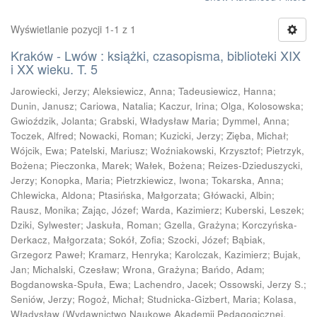
Wyświetlanie pozycji 1-1 z 1
Kraków - Lwów : książki, czasopisma, biblioteki XIX
i XX wieku. T. 5
Jarowiecki, Jerzy
;
Aleksiewicz, Anna
;
Tadeusiewicz, Hanna
;
Dunin, Janusz
;
Cariowa, Natalia
;
Kaczur, Irina
;
Olga, Kolosowska
;
Gwioździk, Jolanta
;
Grabski, Władysław Maria
;
Dymmel, Anna
;
Toczek, Alfred
;
Nowacki, Roman
;
Kuzicki, Jerzy
;
Zięba, Michał
;
Wójcik, Ewa
;
Patelski, Mariusz
;
Woźniakowski, Krzysztof
;
Pietrzyk,
Bożena
;
Pieczonka, Marek
;
Wałek, Bożena
;
Reizes-Dzieduszycki,
Jerzy
;
Konopka, Maria
;
Pietrzkiewicz, Iwona
;
Tokarska, Anna
;
Chlewicka, Aldona
;
Ptasińska, Małgorzata
;
Główacki, Albin
;
Rausz, Monika
;
Zając, Józef
;
Warda, Kazimierz
;
Kuberski, Leszek
;
Dziki, Sylwester
;
Jaskuła, Roman
;
Gzella, Grażyna
;
Korczyńska-
Derkacz, Małgorzata
;
Sokół, Zofia
;
Szocki, Józef
;
Bąbiak,
Grzegorz Paweł
;
Kramarz, Henryka
;
Karolczak, Kazimierz
;
Bujak,
Jan
;
Michalski, Czesław
;
Wrona, Grażyna
;
Bańdo, Adam
;
Bogdanowska-Spuła, Ewa
;
Lachendro, Jacek
;
Ossowski, Jerzy S.
;
Seniów, Jerzy
;
Rogoż, Michał
;
Studnicka-Gizbert, Maria
;
Kolasa,
Władysław
(
Wydawnictwo Naukowe Akademii Pedagogicznej,