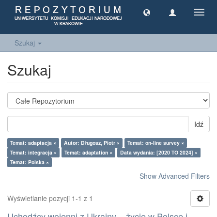
Toggl
navig
Szukaj
Szukaj
Idź
Temat: adaptacja ×
Autor: Długosz, Piotr ×
Temat: on-line survey ×
Temat: integracja ×
Temat: adaptation ×
Data wydania: [2020 TO 2024] ×
Temat: Polska ×
Show Advanced Filters
Wyświetlanie pozycji 1-1 z 1
Uchodźcy wojenni z Ukrainy – życie w Polsce i