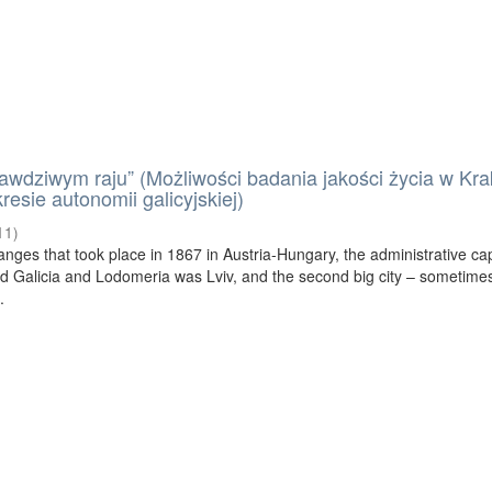
awdziwym raju” (Możliwości badania jakości życia w Kra
esie autonomii galicyjskiej)
11
)
changes that took place in 1867 in Austria-Hungary, the administrative capi
led Galicia and Lodomeria was Lviv, and the second big city – sometimes
.