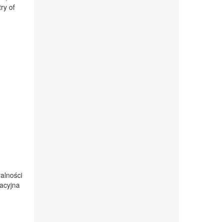
ry of
alności
acyjna