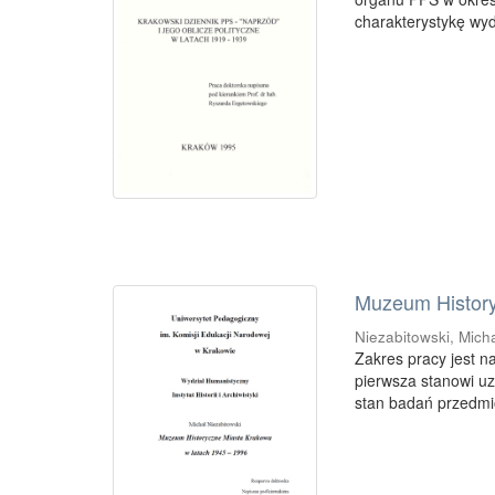
charakterystykę wyd
Muzeum History
Niezabitowski, Mich
Zakres pracy jest n
pierwsza stanowi u
stan badań przedmio