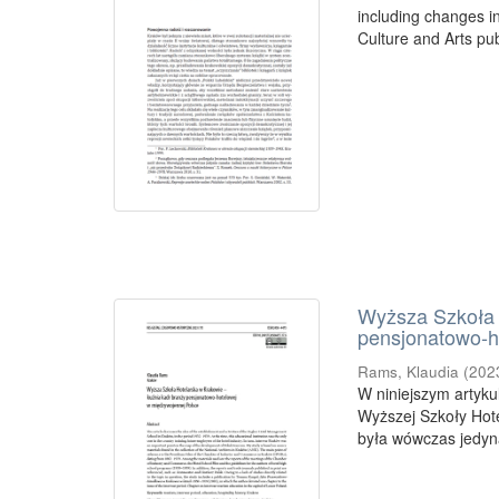
including changes in
Culture and Arts pub
Wyższa Szkoła 
pensjonatowo‑h
Rams, Klaudia
(
202
W niniejszym artyku
Wyższej Szkoły Hot
była wówczas jedyną