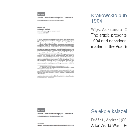
Krakowskie pub
1904
Więk, Aleksandra
(
The article present
1904 and describes t
market in the Austri
Selekcje książ
Dróżdż, Andrzej
(
20
After World War II 