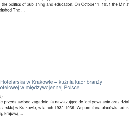
 the politics of publishing and education. On October 1, 1951 the Minist
lished The ...
Hotelarska w Krakowie – kuźnia kadr branży
otelowej w międzywojennej Polsce
3
)
le przedstawiono zagadnienia nawiązujące do idei powstania oraz dział
elarskiej w Krakowie, w latach 1932-1939. Wspomniana placówka eduk
, krajową ...