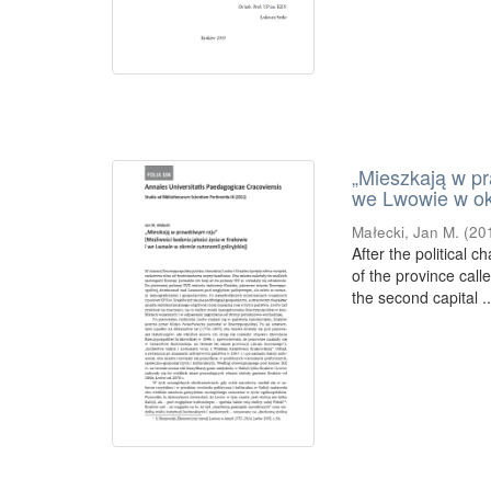
„Mieszkają w pr
we Lwowie w okr
Małecki, Jan M.
(
20
After the political 
of the province cal
the second capital ..