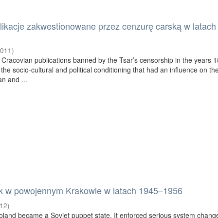
likacje zakwestionowane przez cenzurę carską w latach
2011
)
s Cracovian publications banned by the Tsar’s censorship in the years 
he socio-cultural and political conditioning that had an influence on th
an and ...
ek w powojennym Krakowie w latach 1945–1956
12
)
Poland became a Soviet puppet state. It enforced serious system chang