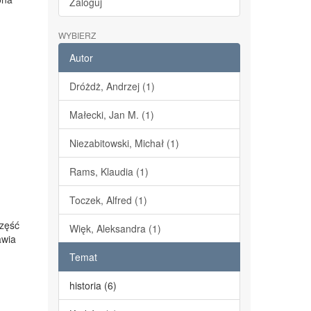
Zaloguj
WYBIERZ
Autor
Dróżdż, Andrzej (1)
Małecki, Jan M. (1)
Niezabitowski, Michał (1)
Rams, Klaudia (1)
Toczek, Alfred (1)
Część
Więk, Aleksandra (1)
awia
Temat
historia (6)