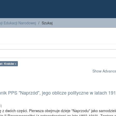
ji Edukacji Narodowej
Szukaj
at: Kraków ×
Show Advanced
nik PPS "Naprzód", jego oblicze polityczne w latach 191
5
)
ę z dwóch części. Pierwsza obejmuje dzieje "Naprzodu" jako samodzie
e II Rzeczypospolitej (z antecedencjami za lata 1892-1919). Zawiera 