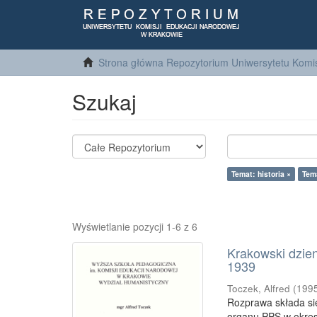
Strona główna Repozytorium Uniwersytetu Komis
Szukaj
Temat: historia ×
Tem
Wyświetlanie pozycji 1-6 z 6
Krakowski dzien
1939
Toczek, Alfred
(
199
Rozprawa składa si
organu PPS w okresi