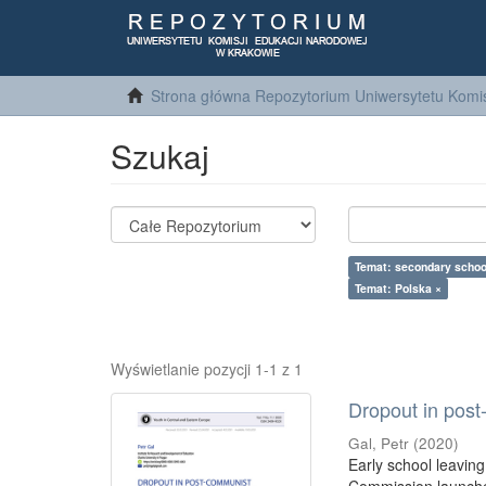
Strona główna Repozytorium Uniwersytetu Komis
Szukaj
Temat: secondary schoo
Temat: Polska ×
Wyświetlanie pozycji 1-1 z 1
Dropout in post
Gal, Petr
(
2020
)
Early school leavin