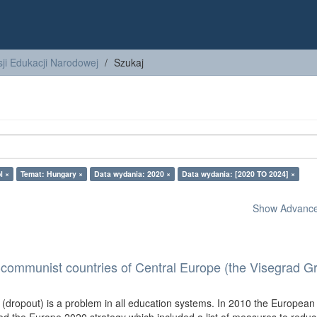
ji Edukacji Narodowej
Szukaj
l ×
Temat: Hungary ×
Data wydania: 2020 ×
Data wydania: [2020 TO 2024] ×
Show Advanced
-communist countries of Central Europe (the Visegrad G
g (dropout) is a problem in all education systems. In 2010 the European