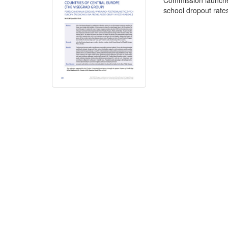
Commission launched
school dropout rates