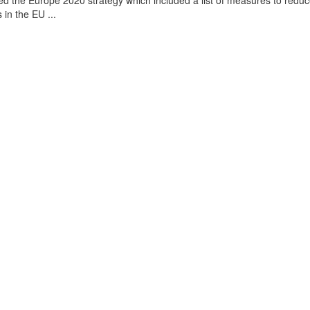
 the Europe 2020 strategy which included a list of measures to reduc
 in the EU ...