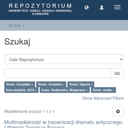
Toggl
navig
Szukaj
Szukaj
Idź
Temat: Eurypides ×
Temat: Euripides ×
Temat: Ifigenia ×
Data wydania: 2019 ×
Autor: Budzowska, Małgorzata ×
Temat: media ×
Show Advanced Filters
Wyświetlanie pozycji 1-1 z 1
Multimedialność w inscenizacji dramatu antycznego.
I Ifigenia Tomasza Bazana