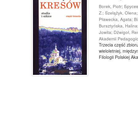
Borek, Piotr
;
Брусев
Z.
;
Szelążyk, Olena
Pławecka, Agata
;
B
Bursztyńska, Halina
Jowita
;
Dźwigoł, Re
Akademii Pedagogic
Trzecia część zbior
wieloletniej, międ
Filologii Polskiej A