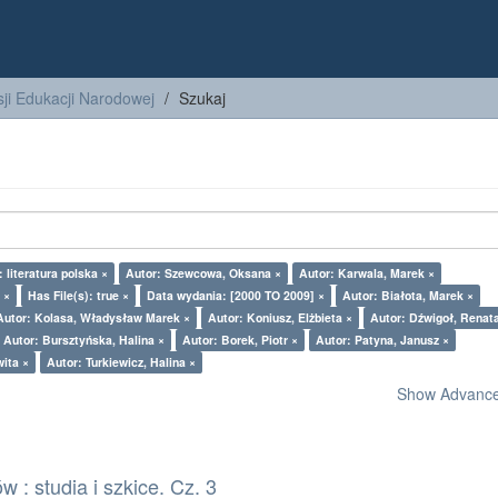
ji Edukacji Narodowej
Szukaj
 literatura polska ×
Autor: Szewcowa, Oksana ×
Autor: Karwala, Marek ×
 ×
Has File(s): true ×
Data wydania: [2000 TO 2009] ×
Autor: Białota, Marek ×
Autor: Kolasa, Władysław Marek ×
Autor: Koniusz, Elżbieta ×
Autor: Dźwigoł, Renat
Autor: Bursztyńska, Halina ×
Autor: Borek, Piotr ×
Autor: Patyna, Janusz ×
wita ×
Autor: Turkiewicz, Halina ×
Show Advanced
 : studia i szkice. Cz. 3