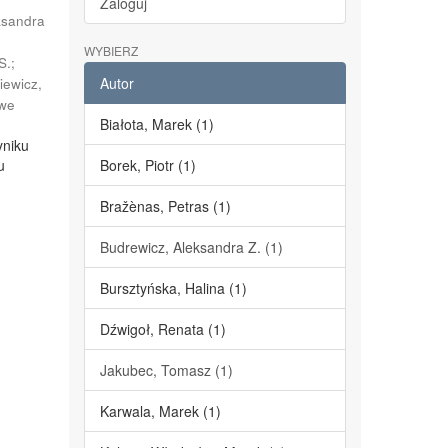
Zaloguj
ksandra
;
WYBIERZ
S.
;
Autor
iewicz,
we
Białota, Marek (1)
yniku
u
Borek, Piotr (1)
Bražènas, Petras (1)
Budrewicz, Aleksandra Z. (1)
Bursztyńska, Halina (1)
Dźwigoł, Renata (1)
Jakubec, Tomasz (1)
Karwala, Marek (1)