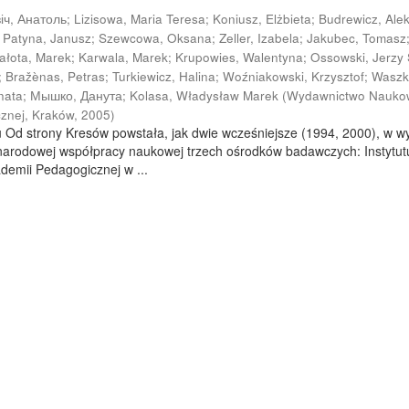
іч, Анатоль
;
Lizisowa, Maria Teresa
;
Koniusz, Elżbieta
;
Budrewicz, Ale
;
Patyna, Janusz
;
Szewcowa, Oksana
;
Zeller, Izabela
;
Jakubec, Tomasz
iałota, Marek
;
Karwala, Marek
;
Krupowies, Walentyna
;
Ossowski, Jerzy 
;
Bražènas, Petras
;
Turkiewicz, Halina
;
Woźniakowski, Krzysztof
;
Waszk
nata
;
Мышко, Данута
;
Kolasa, Władysław Marek
(
Wydawnictwo Nauko
znej, Kraków
,
2005
)
u Od strony Kresów powstała, jak dwie wcześniejsze (1994, 2000), w w
zynarodowej współpracy naukowej trzech ośrodków badawczych: Instytut
kademii Pedagogicznej w ...