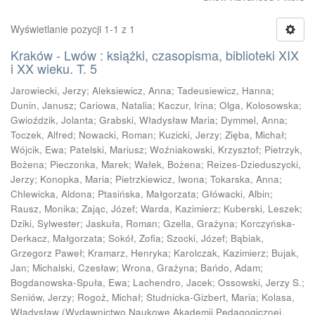
Wyświetlanie pozycji 1-1 z 1
Kraków - Lwów : książki, czasopisma, biblioteki XIX
i XX wieku. T. 5
Jarowiecki, Jerzy
;
Aleksiewicz, Anna
;
Tadeusiewicz, Hanna
;
Dunin, Janusz
;
Cariowa, Natalia
;
Kaczur, Irina
;
Olga, Kolosowska
;
Gwioździk, Jolanta
;
Grabski, Władysław Maria
;
Dymmel, Anna
;
Toczek, Alfred
;
Nowacki, Roman
;
Kuzicki, Jerzy
;
Zięba, Michał
;
Wójcik, Ewa
;
Patelski, Mariusz
;
Woźniakowski, Krzysztof
;
Pietrzyk,
Bożena
;
Pieczonka, Marek
;
Wałek, Bożena
;
Reizes-Dzieduszycki,
Jerzy
;
Konopka, Maria
;
Pietrzkiewicz, Iwona
;
Tokarska, Anna
;
Chlewicka, Aldona
;
Ptasińska, Małgorzata
;
Główacki, Albin
;
Rausz, Monika
;
Zając, Józef
;
Warda, Kazimierz
;
Kuberski, Leszek
;
Dziki, Sylwester
;
Jaskuła, Roman
;
Gzella, Grażyna
;
Korczyńska-
Derkacz, Małgorzata
;
Sokół, Zofia
;
Szocki, Józef
;
Bąbiak,
Grzegorz Paweł
;
Kramarz, Henryka
;
Karolczak, Kazimierz
;
Bujak,
Jan
;
Michalski, Czesław
;
Wrona, Grażyna
;
Bańdo, Adam
;
Bogdanowska-Spuła, Ewa
;
Lachendro, Jacek
;
Ossowski, Jerzy S.
;
Seniów, Jerzy
;
Rogoż, Michał
;
Studnicka-Gizbert, Maria
;
Kolasa,
Władysław
(
Wydawnictwo Naukowe Akademii Pedagogicznej,