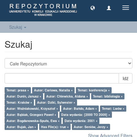
Toggl
navig
Szukaj
Szukaj
Idź
Temat: prasa ×
Autor: Cariowa, Natalia ×
Temat: konferencja ×
Autor: Dunin, Janusz ×
Autor: Chlewicka, Aldona ×
Temat: bibliologia ×
Temat: Kraków ×
Autor: Dziki, Sylwester ×
Autor: Woźniakowski, Krzysztof ×
Autor: Bańdo, Adam ×
Temat: Lwów ×
Autor: Bąbiak, Grzegorz Paweł ×
Data wydania: [2000 TO 2009] ×
Autor: Bogdanowska-Spuła, Ewa ×
Data wydania: 2001 ×
Autor: Bujak, Jan ×
Has File(s): true ×
Autor: Seniów, Jerzy ×
Show Advanced Filters