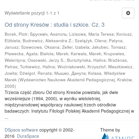
Wyświetlanie pozycji 1-1 z 1
Od strony Kresów : studia i szkice. Cz. 3
Borek, Piotr
;
Брусевіч, Анатоль
;
Lizisowa, Maria Teresa
;
Koniusz,
Elżbieta
;
Budrewicz, Aleksandra Z.
;
Szelążyk, Olena
;
Patyna,
Janusz
;
Szewcowa, Oksana
;
Zeller, Izabela
;
Jakubec, Tomasz
;
Pławecka, Agata
;
Białota, Marek
;
Karwala, Marek
;
Krupowies,
Walentyna
;
Ossowski, Jerzy S.
;
Bursztyńska, Halina
;
Bražènas,
Petras
;
Turkiewicz, Halina
;
Woźniakowski, Krzysztof
;
Waszkiewicz,
Jowita
;
Dźwigoł, Renata
;
Мышко, Данута
;
Kolasa, Władysław
Marek
(
Wydawnictwo Naukowe Akademii Pedagogicznej, Kraków
,
2005
)
Trzecia część zbioru Od strony Kresów powstała, jak dwie
wcześniejsze (1994, 2000), w wyniku wieloletniej,
międzynarodowej współpracy naukowej trzech ośrodków
badawczych: Instytutu Filologii Polskiej Akademii Pedagogicznej w
...
DSpace software
copyright © 2002-
Theme by
2016
DuraSpace