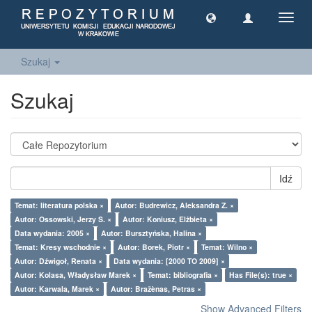
Toggl
navig
Szukaj
Szukaj
Idź
Temat: literatura polska ×
Autor: Budrewicz, Aleksandra Z. ×
Autor: Ossowski, Jerzy S. ×
Autor: Koniusz, Elżbieta ×
Data wydania: 2005 ×
Autor: Bursztyńska, Halina ×
Temat: Kresy wschodnie ×
Autor: Borek, Piotr ×
Temat: Wilno ×
Autor: Dźwigoł, Renata ×
Data wydania: [2000 TO 2009] ×
Autor: Kolasa, Władysław Marek ×
Temat: bibliografia ×
Has File(s): true ×
Autor: Karwala, Marek ×
Autor: Bražènas, Petras ×
Show Advanced Filters