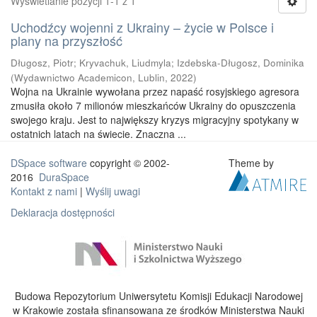
Wyświetlanie pozycji 1-1 z 1
Uchodźcy wojenni z Ukrainy – życie w Polsce i
plany na przyszłość
Długosz, Piotr
;
Kryvachuk, Liudmyla
;
Izdebska-Długosz, Dominika
(
Wydawnictwo Academicon, Lublin
,
2022
)
Wojna na Ukrainie wywołana przez napaść rosyjskiego agresora
zmusiła około 7 milionów mieszkańców Ukrainy do opuszczenia
swojego kraju. Jest to największy kryzys migracyjny spotykany w
ostatnich latach na świecie. Znaczna ...
DSpace software
copyright © 2002-
Theme by
2016
DuraSpace
Kontakt z nami
|
Wyślij uwagi
Deklaracja dostępności
Budowa Repozytorium Uniwersytetu Komisji Edukacji Narodowej
w Krakowie została sfinansowana ze środków Ministerstwa Nauki