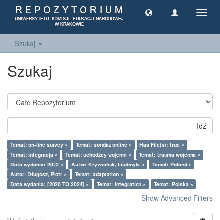
Toggl
navig
Szukaj
Szukaj
Idź
Temat: on-line survey ×
Temat: sondaż online ×
Has File(s): true ×
Temat: integracja ×
Temat: uchodźcy wojenni ×
Temat: trauma wojenna ×
Data wydania: 2022 ×
Autor: Kryvachuk, Liudmyla ×
Temat: Poland ×
Autor: Długosz, Piotr ×
Temat: adaptation ×
Data wydania: [2020 TO 2024] ×
Temat: integration ×
Temat: Polska ×
Show Advanced Filters