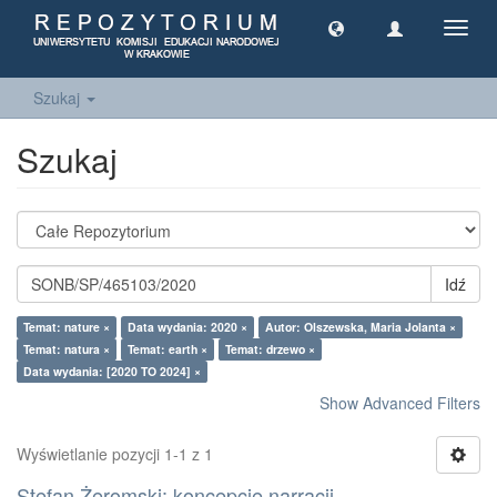
Toggl
navig
Szukaj
Szukaj
Idź
Temat: nature ×
Data wydania: 2020 ×
Autor: Olszewska, Maria Jolanta ×
Temat: natura ×
Temat: earth ×
Temat: drzewo ×
Data wydania: [2020 TO 2024] ×
Show Advanced Filters
Wyświetlanie pozycji 1-1 z 1
Stefan Żeromski: koncepcje narracji