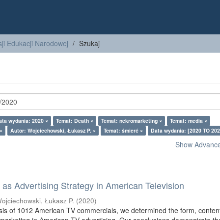
ji Edukacji Narodowej
Szukaj
ata wydania: 2020 ×
Temat: Death ×
Temat: nekromarketing ×
Temat: media ×
×
Autor: Wojciechowski, Łukasz P. ×
Temat: śmierć ×
Data wydania: [2020 TO 202
Show Advanced
as Advertising Strategy in American Television
ojciechowski, Łukasz P.
(
2020
)
sis of 1012 American TV commercials, we determined the form, conten