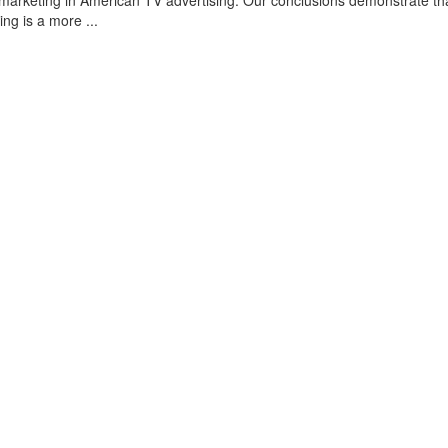
omarketing in American TV advertising. Our conclusions demonstrate th
ing is a more ...