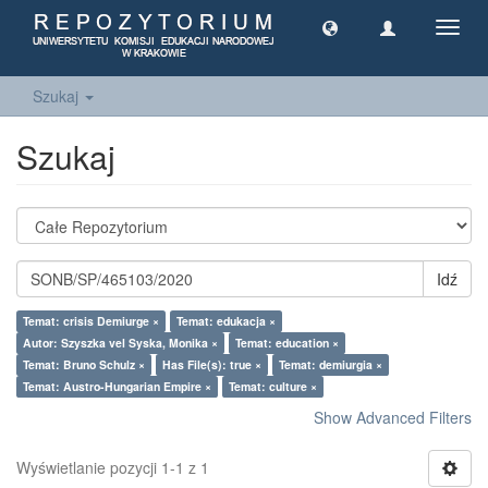
Toggl
navig
Szukaj
Szukaj
Idź
Temat: crisis Demiurge ×
Temat: edukacja ×
Autor: Szyszka vel Syska, Monika ×
Temat: education ×
Temat: Bruno Schulz ×
Has File(s): true ×
Temat: demiurgia ×
Temat: Austro-Hungarian Empire ×
Temat: culture ×
Show Advanced Filters
Wyświetlanie pozycji 1-1 z 1