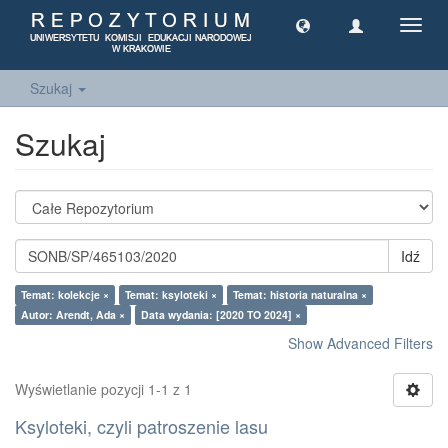
Toggl
navig
Szukaj
Szukaj
Idź
Temat: kolekcje ×
Temat: ksyloteki ×
Temat: historia naturalna ×
Autor: Arendt, Ada ×
Data wydania: [2020 TO 2024] ×
Show Advanced Filters
Wyświetlanie pozycji 1-1 z 1
Ksyloteki, czyli patroszenie lasu