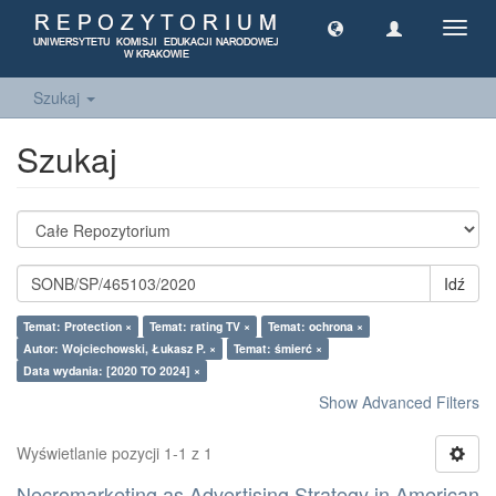
Toggl
navig
Szukaj
Szukaj
Idź
Temat: Protection ×
Temat: rating TV ×
Temat: ochrona ×
Autor: Wojciechowski, Łukasz P. ×
Temat: śmierć ×
Data wydania: [2020 TO 2024] ×
Show Advanced Filters
Wyświetlanie pozycji 1-1 z 1
Necromarketing as Advertising Strategy in American