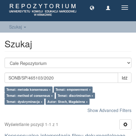
Toggl
navig
Szukaj
Szukaj
Idź
Temat: metoda konsensusu ×
Temat: empowerment ×
Temat: method of consensus ×
Temat: discrimination ×
Temat: dyskryminacja ×
Autor: Stoch, Magdalena ×
Show Advanced Filters
Wyświetlanie pozycji 1-1 z 1
Konsensualna interpretacja filmu dokumentalnego –