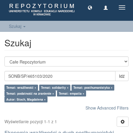
Toggl
navig
Szukaj
Szukaj
Idź
Temat: wrażliwość ×
Temat: solidarity ×
Temat: posthumanistyka ×
Temat: podatność na zranienie ×
Temat: empatia ×
Autor: Stoch, Magdalena ×
Show Advanced Filters
Wyświetlanie pozycji 1-1 z 1
Ekonomia wrażliwości a duch posthumanistyki