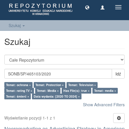
Toggl
navig
Szukaj
Szukaj
Idź
Temat: ochrona ×
Temat: Protection ×
Temat: Television ×
Temat: rating TV ×
Temat: Media ×
Has File(s): true ×
Temat: media ×
Temat: śmierć ×
Data wydania: [2020 TO 2024] ×
Show Advanced Filters
Wyświetlanie pozycji 1-1 z 1
Necromarketing as Advertising Strategy in American