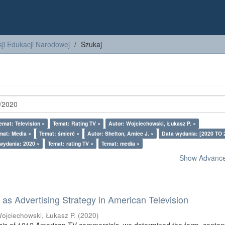
ji Edukacji Narodowej
Szukaj
emat: Television ×
Temat: Rating TV ×
Autor: Wojciechowski, Łukasz P. ×
mat: Media ×
Temat: śmierć ×
Autor: Shelton, Amiee J. ×
Data wydania: [2020 TO 
wydania: 2020 ×
Temat: rating TV ×
Temat: media ×
Show Advanced
as Advertising Strategy in American Television
ojciechowski, Łukasz P.
(
2020
)