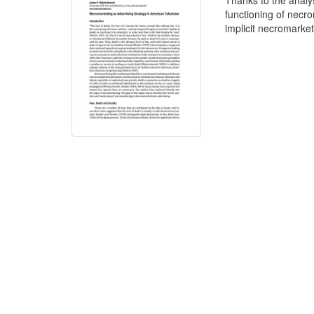
Thanks to the analy
functioning of necr
implicit necromarket