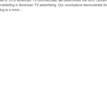
sis of 1012 American TV commercials, we determined the form, conten
omarketing in American TV advertising. Our conclusions demonstrate th
ing is a more ...