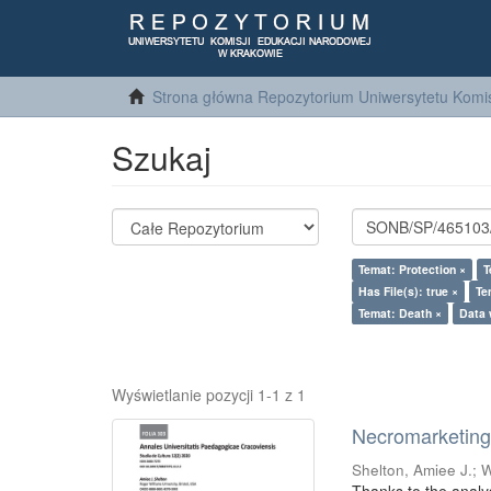
Strona główna Repozytorium Uniwersytetu Komis
Szukaj
Temat: Protection ×
T
Has File(s): true ×
Te
Temat: Death ×
Data 
Wyświetlanie pozycji 1-1 z 1
Necromarketing 
Shelton, Amiee J.
;
W