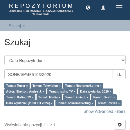
Toggl
navig
Szukaj
Szukaj
Idź
Temat: Terror ×
Temat: Television ×
Temat: Necromarketing ×
Autor: Shelton, Amiee J. ×
Temat: rating TV ×
Data wydania: 2020 ×
Temat: Rating TV ×
Temat: Media ×
Temat: śmierć ×
Temat: Death ×
Data wydania: [2020 TO 2024] ×
Temat: nekromarketing ×
Temat: media ×
Show Advanced Filters
Wyświetlanie pozycji 1-1 z 1