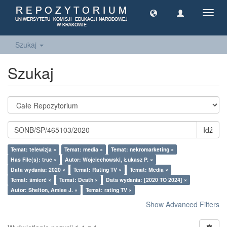
Toggl
navig
Szukaj
Szukaj
Idź
Temat: telewizja ×
Temat: media ×
Temat: nekromarketing ×
Has File(s): true ×
Autor: Wojciechowski, Łukasz P. ×
Data wydania: 2020 ×
Temat: Rating TV ×
Temat: Media ×
Temat: śmierć ×
Temat: Death ×
Data wydania: [2020 TO 2024] ×
Autor: Shelton, Amiee J. ×
Temat: rating TV ×
Show Advanced Filters