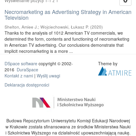
Wyświetlanie pozycji 1-1 z 1
Necromarketing as Advertising Strategy in American
Television
Shelton, Amiee J.
;
Wojciechowski, Łukasz P.
(
2020
)
Thanks to the analysis of 1012 American TV commercials, we
determined the form, contents and functioning of necromarketing
in American TV advertising. Our conclusions demonstrate that
implicit necromarketing is a more ...
DSpace software
copyright © 2002-
Theme by
2016
DuraSpace
Kontakt z nami
|
Wyślij uwagi
Deklaracja dostępności
Budowa Repozytorium Uniwersytetu Komisji Edukacji Narodowej
w Krakowie została sfinansowana ze środków Ministerstwa Nauki
i Szkolnictwa Wyższego na działalność upowszechniającą naukę.