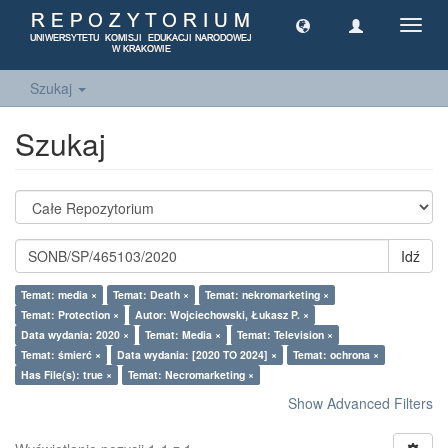
Toggl
navig
Szukaj
Szukaj
Idź
Temat: media ×
Temat: Death ×
Temat: nekromarketing ×
Temat: Protection ×
Autor: Wojciechowski, Łukasz P. ×
Data wydania: 2020 ×
Temat: Media ×
Temat: Television ×
Temat: śmierć ×
Data wydania: [2020 TO 2024] ×
Temat: ochrona ×
Has File(s): true ×
Temat: Necromarketing ×
Show Advanced Filters