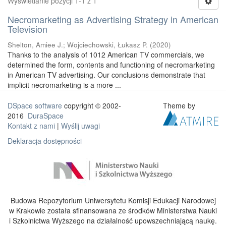
Wyświetlanie pozycji 1-1 z 1
Necromarketing as Advertising Strategy in American
Television
Shelton, Amiee J.
;
Wojciechowski, Łukasz P.
(
2020
)
Thanks to the analysis of 1012 American TV commercials, we
determined the form, contents and functioning of necromarketing
in American TV advertising. Our conclusions demonstrate that
implicit necromarketing is a more ...
DSpace software
copyright © 2002-
Theme by
2016
DuraSpace
Kontakt z nami
|
Wyślij uwagi
Deklaracja dostępności
Budowa Repozytorium Uniwersytetu Komisji Edukacji Narodowej
w Krakowie została sfinansowana ze środków Ministerstwa Nauki
i Szkolnictwa Wyższego na działalność upowszechniającą naukę.