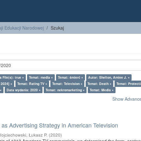
ji Edukacji Narodowej
Szukaj
 File(s): true ×
Temat: media ×
Temat: śmierć ×
Autor: Shelton, Amiee J. ×
 2024] ×
Temat: Rating TV ×
Temat: Television ×
Temat: Death ×
Temat: Protecti
×
Data wydania: 2020 ×
Temat: nekromarketing ×
Temat: Media ×
Show Advanced
as Advertising Strategy in American Television
ojciechowski, Łukasz P.
(
2020
)