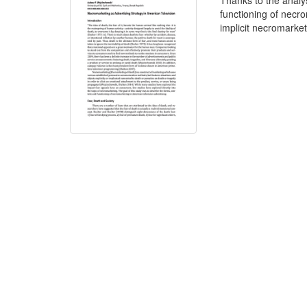
Thanks to the analy
functioning of necr
implicit necromarket