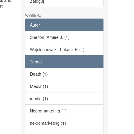
ts and
Zaloguj
at
WYBIERZ
Autor
Shelton, Amiee J. (1)
Wojciechowski, Łukasz P. (1)
Temat
Death (1)
Media (1)
media (1)
Necromarketing (1)
nekromarketing (1)