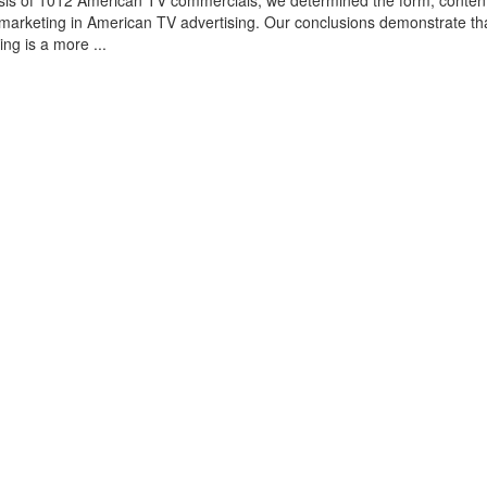
sis of 1012 American TV commercials, we determined the form, conten
omarketing in American TV advertising. Our conclusions demonstrate th
ing is a more ...