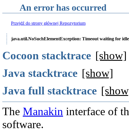
An error has occurred
Przejdź do strony głównej Repozytorium
java.util.NoSuchElementException: Timeout waiting for idle
Cocoon stacktrace
[show]
Java stacktrace
[show]
Java full stacktrace
[show
The
Manakin
interface of t
software.