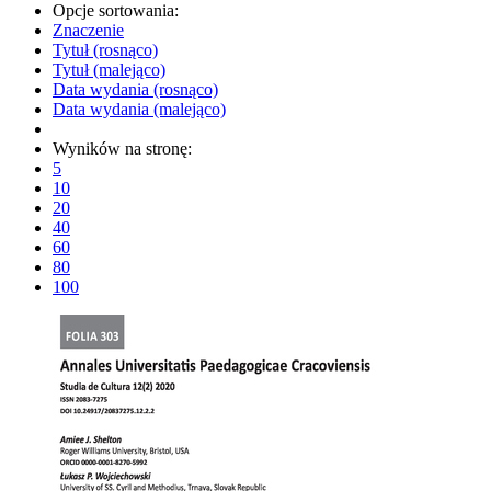
Opcje sortowania:
Znaczenie
Tytuł (rosnąco)
Tytuł (malejąco)
Data wydania (rosnąco)
Data wydania (malejąco)
Wyników na stronę:
5
10
20
40
60
80
100