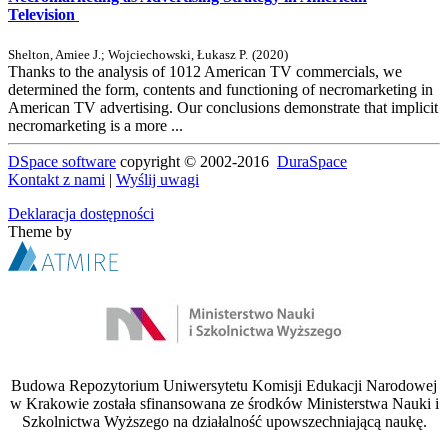
Television
Shelton, Amiee J.
;
Wojciechowski, Łukasz P.
(
2020
)
Thanks to the analysis of 1012 American TV commercials, we
determined the form, contents and functioning of necromarketing in
American TV advertising. Our conclusions demonstrate that implicit
necromarketing is a more ...
DSpace software
copyright © 2002-2016
DuraSpace
Kontakt z nami
|
Wyślij uwagi
Deklaracja dostępności
Theme by
Budowa Repozytorium Uniwersytetu Komisji Edukacji Narodowej
w Krakowie została sfinansowana ze środków Ministerstwa Nauki i
Szkolnictwa Wyższego na działalność upowszechniającą naukę.