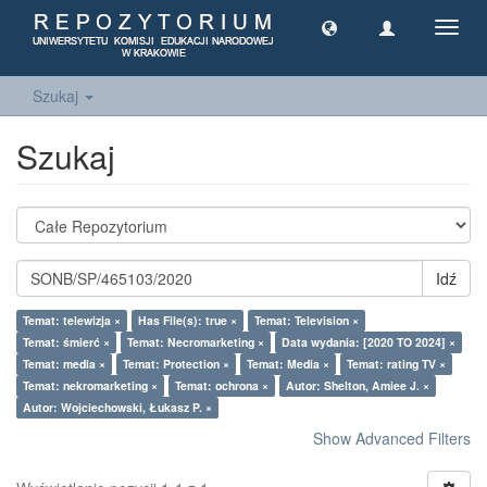
Toggl
navig
Szukaj
Szukaj
Idź
Temat: telewizja ×
Has File(s): true ×
Temat: Television ×
Temat: śmierć ×
Temat: Necromarketing ×
Data wydania: [2020 TO 2024] ×
Temat: media ×
Temat: Protection ×
Temat: Media ×
Temat: rating TV ×
Temat: nekromarketing ×
Temat: ochrona ×
Autor: Shelton, Amiee J. ×
Autor: Wojciechowski, Łukasz P. ×
Show Advanced Filters