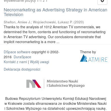
Wyświetlanie pozycji 1-1 z 1
Necromarketing as Advertising Strategy in American
Television
Shelton, Amiee J.
;
Wojciechowski, Łukasz P.
(
2020
)
Thanks to the analysis of 1012 American TV commercials, we
determined the form, contents and functioning of necromarketing
in American TV advertising. Our conclusions demonstrate that
implicit necromarketing is a more ...
DSpace software
copyright © 2002-
Theme by
2016
DuraSpace
Kontakt z nami
|
Wyślij uwagi
Deklaracja dostępności
Budowa Repozytorium Uniwersytetu Komisji Edukacji Narodowej
w Krakowie została sfinansowana ze środków Ministerstwa Nauki
i Szkolnictwa Wyższego na działalność upowszechniającą naukę.