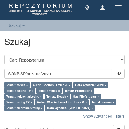
Toggl
navig
Szukaj
Szukaj
Idź
Temat: Media ×
Autor: Shelton, Amiee J. ×
Data wydania: 2020 ×
Temat: Rating TV ×
Temat: media ×
Temat: Protection ×
Temat: nekromarketing ×
Temat: Death ×
Has File(s): true ×
Temat: rating TV ×
Autor: Wojciechowski, Łukasz P. ×
Temat: śmierć ×
Temat: Necromarketing ×
Data wydania: [2020 TO 2024] ×
Show Advanced Filters