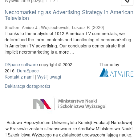
Wyświetlanie pozycji 1-1 z 1
Necromarketing as Advertising Strategy in American
Television
Shelton, Amiee J.
;
Wojciechowski, Łukasz P.
(
2020
)
Thanks to the analysis of 1012 American TV commercials, we
determined the form, contents and functioning of necromarketing
in American TV advertising. Our conclusions demonstrate that
implicit necromarketing is a more ...
DSpace software
copyright © 2002-
Theme by
2016
DuraSpace
Kontakt z nami
|
Wyślij uwagi
Deklaracja dostępności
Budowa Repozytorium Uniwersytetu Komisji Edukacji Narodowej
w Krakowie została sfinansowana ze środków Ministerstwa Nauki
i Szkolnictwa Wyższego na działalność upowszechniającą naukę.