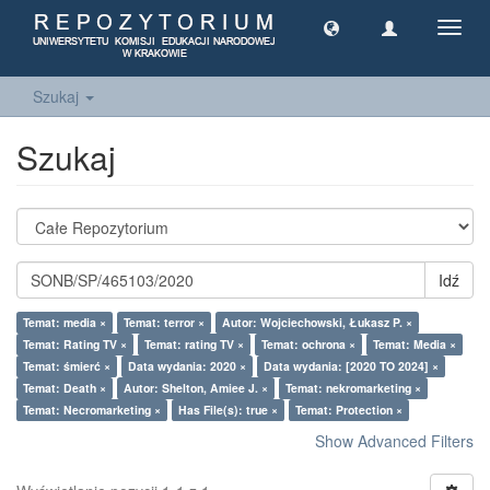
Toggl
navig
Szukaj
Szukaj
Idź
Temat: media ×
Temat: terror ×
Autor: Wojciechowski, Łukasz P. ×
Temat: Rating TV ×
Temat: rating TV ×
Temat: ochrona ×
Temat: Media ×
Temat: śmierć ×
Data wydania: 2020 ×
Data wydania: [2020 TO 2024] ×
Temat: Death ×
Autor: Shelton, Amiee J. ×
Temat: nekromarketing ×
Temat: Necromarketing ×
Has File(s): true ×
Temat: Protection ×
Show Advanced Filters