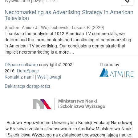
Wyświetlanie pozycji 1-1 z 1
Necromarketing as Advertising Strategy in American
Television
Shelton, Amiee J.
;
Wojciechowski, Łukasz P.
(
2020
)
Thanks to the analysis of 1012 American TV commercials, we
determined the form, contents and functioning of necromarketing
in American TV advertising. Our conclusions demonstrate that
implicit necromarketing is a more ...
DSpace software
copyright © 2002-
Theme by
2016
DuraSpace
Kontakt z nami
|
Wyślij uwagi
Deklaracja dostępności
Budowa Repozytorium Uniwersytetu Komisji Edukacji Narodowej
w Krakowie została sfinansowana ze środków Ministerstwa Nauki
i Szkolnictwa Wyższego na działalność upowszechniającą naukę.