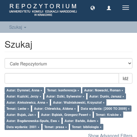
Toggl
navig
Szukaj
Szukaj
Idź
Autor: Dymmel, Anna ×
Temat: konferencja ×
Autor: Nowacki, Roman ×
Autor: Kuzicki, Jerzy ×
Autor: Dziki, Sylwester ×
Autor: Dunin, Janusz ×
Autor: Aleksiewicz, Anna ×
Autor: Woźniakowski, Krzysztof ×
Temat: Lwów ×
Autor: Chlewicka, Aldona ×
Data wydania: [2000 TO 2009] ×
Autor: Bujak, Jan ×
Autor: Bąbiak, Grzegorz Paweł ×
Temat: Kraków ×
Autor: Bogdanowska-Spuła, Ewa ×
Autor: Bańdo, Adam ×
Data wydania: 2001 ×
Temat: prasa ×
Temat: bibliologia ×
Show Advanced Filters