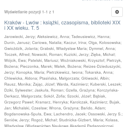
Wyświetlanie pozycji 1-1 z 1
Kraków - Lwów : książki, czasopisma, biblioteki XIX
i XX wieku. T. 5
Jarowiecki, Jerzy
;
Aleksiewicz, Anna
;
Tadeusiewicz, Hanna
;
Dunin, Janusz
;
Cariowa, Natalia
;
Kaczur, Irina
;
Olga, Kolosowska
;
Gwioździk, Jolanta
;
Grabski, Władysław Maria
;
Dymmel, Anna
;
Toczek, Alfred
;
Nowacki, Roman
;
Kuzicki, Jerzy
;
Zięba, Michał
;
Wójcik, Ewa
;
Patelski, Mariusz
;
Woźniakowski, Krzysztof
;
Pietrzyk,
Bożena
;
Pieczonka, Marek
;
Wałek, Bożena
;
Reizes-Dzieduszycki,
Jerzy
;
Konopka, Maria
;
Pietrzkiewicz, Iwona
;
Tokarska, Anna
;
Chlewicka, Aldona
;
Ptasińska, Małgorzata
;
Główacki, Albin
;
Rausz, Monika
;
Zając, Józef
;
Warda, Kazimierz
;
Kuberski, Leszek
;
Dziki, Sylwester
;
Jaskuła, Roman
;
Gzella, Grażyna
;
Korczyńska-
Derkacz, Małgorzata
;
Sokół, Zofia
;
Szocki, Józef
;
Bąbiak,
Grzegorz Paweł
;
Kramarz, Henryka
;
Karolczak, Kazimierz
;
Bujak,
Jan
;
Michalski, Czesław
;
Wrona, Grażyna
;
Bańdo, Adam
;
Bogdanowska-Spuła, Ewa
;
Lachendro, Jacek
;
Ossowski, Jerzy S.
;
Seniów, Jerzy
;
Rogoż, Michał
;
Studnicka-Gizbert, Maria
;
Kolasa,
Władysław
(
Wydawnictwo Naukowe Akademii Pedagogicznej,