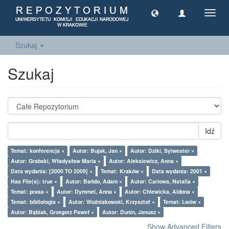
Toggl
navig
Szukaj
Szukaj
Idź
Temat: konferencja ×
Autor: Bujak, Jan ×
Autor: Dziki, Sylwester ×
Autor: Grabski, Władysław Maria ×
Autor: Aleksiewicz, Anna ×
Data wydania: [2000 TO 2009] ×
Temat: Kraków ×
Data wydania: 2001 ×
Has File(s): true ×
Autor: Bańdo, Adam ×
Autor: Cariowa, Natalia ×
Temat: prasa ×
Autor: Dymmel, Anna ×
Autor: Chlewicka, Aldona ×
Temat: bibliologia ×
Autor: Woźniakowski, Krzysztof ×
Temat: Lwów ×
Autor: Bąbiak, Grzegorz Paweł ×
Autor: Dunin, Janusz ×
Show Advanced Filters