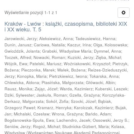
Wyświetlanie pozycji 1-1 z 1
Kraków - Lwów : książki, czasopisma, biblioteki XIX
i XX wieku. T. 5
Jarowiecki, Jerzy
;
Aleksiewicz, Anna
;
Tadeusiewicz, Hanna
;
Dunin, Janusz
;
Cariowa, Natalia
;
Kaczur, Irina
;
Olga, Kolosowska
;
Gwioździk, Jolanta
;
Grabski, Władysław Maria
;
Dymmel, Anna
;
Toczek, Alfred
;
Nowacki, Roman
;
Kuzicki, Jerzy
;
Zięba, Michał
;
Wójcik, Ewa
;
Patelski, Mariusz
;
Woźniakowski, Krzysztof
;
Pietrzyk,
Bożena
;
Pieczonka, Marek
;
Wałek, Bożena
;
Reizes-Dzieduszycki,
Jerzy
;
Konopka, Maria
;
Pietrzkiewicz, Iwona
;
Tokarska, Anna
;
Chlewicka, Aldona
;
Ptasińska, Małgorzata
;
Główacki, Albin
;
Rausz, Monika
;
Zając, Józef
;
Warda, Kazimierz
;
Kuberski, Leszek
;
Dziki, Sylwester
;
Jaskuła, Roman
;
Gzella, Grażyna
;
Korczyńska-
Derkacz, Małgorzata
;
Sokół, Zofia
;
Szocki, Józef
;
Bąbiak,
Grzegorz Paweł
;
Kramarz, Henryka
;
Karolczak, Kazimierz
;
Bujak,
Jan
;
Michalski, Czesław
;
Wrona, Grażyna
;
Bańdo, Adam
;
Bogdanowska-Spuła, Ewa
;
Lachendro, Jacek
;
Ossowski, Jerzy S.
;
Seniów, Jerzy
;
Rogoż, Michał
;
Studnicka-Gizbert, Maria
;
Kolasa,
Władysław
(
Wydawnictwo Naukowe Akademii Pedagogicznej,