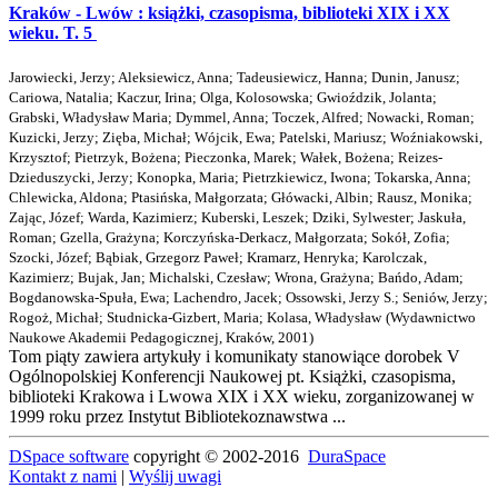
Kraków - Lwów : książki, czasopisma, biblioteki XIX i XX
wieku. T. 5
Jarowiecki, Jerzy
;
Aleksiewicz, Anna
;
Tadeusiewicz, Hanna
;
Dunin, Janusz
;
Cariowa, Natalia
;
Kaczur, Irina
;
Olga, Kolosowska
;
Gwioździk, Jolanta
;
Grabski, Władysław Maria
;
Dymmel, Anna
;
Toczek, Alfred
;
Nowacki, Roman
;
Kuzicki, Jerzy
;
Zięba, Michał
;
Wójcik, Ewa
;
Patelski, Mariusz
;
Woźniakowski,
Krzysztof
;
Pietrzyk, Bożena
;
Pieczonka, Marek
;
Wałek, Bożena
;
Reizes-
Dzieduszycki, Jerzy
;
Konopka, Maria
;
Pietrzkiewicz, Iwona
;
Tokarska, Anna
;
Chlewicka, Aldona
;
Ptasińska, Małgorzata
;
Główacki, Albin
;
Rausz, Monika
;
Zając, Józef
;
Warda, Kazimierz
;
Kuberski, Leszek
;
Dziki, Sylwester
;
Jaskuła,
Roman
;
Gzella, Grażyna
;
Korczyńska-Derkacz, Małgorzata
;
Sokół, Zofia
;
Szocki, Józef
;
Bąbiak, Grzegorz Paweł
;
Kramarz, Henryka
;
Karolczak,
Kazimierz
;
Bujak, Jan
;
Michalski, Czesław
;
Wrona, Grażyna
;
Bańdo, Adam
;
Bogdanowska-Spuła, Ewa
;
Lachendro, Jacek
;
Ossowski, Jerzy S.
;
Seniów, Jerzy
;
Rogoż, Michał
;
Studnicka-Gizbert, Maria
;
Kolasa, Władysław
(
Wydawnictwo
Naukowe Akademii Pedagogicznej, Kraków
,
2001
)
Tom piąty zawiera artykuły i komunikaty stanowiące dorobek V
Ogólnopolskiej Konferencji Naukowej pt. Książki, czasopisma,
biblioteki Krakowa i Lwowa XIX i XX wieku, zorganizowanej w
1999 roku przez Instytut Bibliotekoznawstwa ...
DSpace software
copyright © 2002-2016
DuraSpace
Kontakt z nami
|
Wyślij uwagi