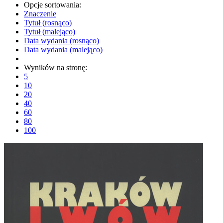
Opcje sortowania:
Znaczenie
Tytuł (rosnąco)
Tytuł (malejąco)
Data wydania (rosnąco)
Data wydania (malejąco)
Wyników na stronę:
5
10
20
40
60
80
100