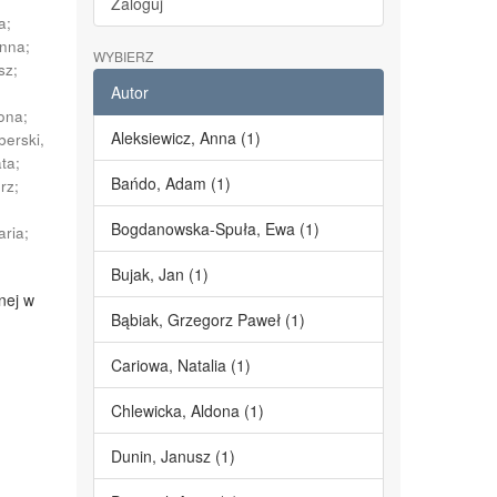
Zaloguj
a
;
Anna
;
WYBIERZ
sz
;
Autor
dona
;
Aleksiewicz, Anna (1)
berski,
ata
;
Bańdo, Adam (1)
erz
;
;
Bogdanowska-Spuła, Ewa (1)
aria
;
Bujak, Jan (1)
nej w
Bąbiak, Grzegorz Paweł (1)
Cariowa, Natalia (1)
Chlewicka, Aldona (1)
Dunin, Janusz (1)