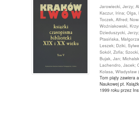
Jarowiecki, Jerzy
;
A
Kaczur, Irina
;
Olga,
Toczek, Alfred
;
Now
Woźniakowski, Krzy
Dzieduszycki, Jerzy
Ptasińska, Małgorz
Leszek
;
Dziki, Sylw
Sokół, Zofia
;
Szocki
Bujak, Jan
;
Michals
Lachendro, Jacek
;
Kolasa, Władysław
Tom piąty zawiera a
Naukowej pt. Książk
1999 roku przez Inst