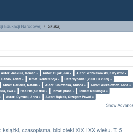
ji Edukacji Narodowej
Szukaj
Autor: Jaskuła, Roman ×
Autor: Bujak, Jan ×
Autor: Woźniakowski, Krzysztof ×
: Bańdo, Adam ×
Temat: konferencja ×
Data wydania: [2000 TO 2009] ×
Autor: Cariowa, Natalia ×
Autor: Chlewicka, Aldona ×
Autor: Aleksiewicz, Anna ×
uła, Ewa ×
Has File(s): true ×
Temat: prasa ×
Temat: bibliologia ×
×
Autor: Dymmel, Anna ×
Autor: Bąbiak, Grzegorz Paweł ×
Show Advanced
książki, czasopisma, biblioteki XIX i XX wieku. T. 5