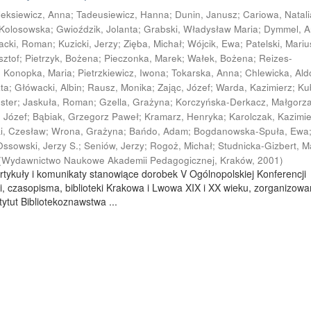
leksiewicz, Anna
;
Tadeusiewicz, Hanna
;
Dunin, Janusz
;
Cariowa, Natali
 Kolosowska
;
Gwioździk, Jolanta
;
Grabski, Władysław Maria
;
Dymmel, 
acki, Roman
;
Kuzicki, Jerzy
;
Zięba, Michał
;
Wójcik, Ewa
;
Patelski, Mariu
sztof
;
Pietrzyk, Bożena
;
Pieczonka, Marek
;
Wałek, Bożena
;
Reizes-
;
Konopka, Maria
;
Pietrzkiewicz, Iwona
;
Tokarska, Anna
;
Chlewicka, Al
ata
;
Główacki, Albin
;
Rausz, Monika
;
Zając, Józef
;
Warda, Kazimierz
;
Ku
ester
;
Jaskuła, Roman
;
Gzella, Grażyna
;
Korczyńska-Derkacz, Małgorz
, Józef
;
Bąbiak, Grzegorz Paweł
;
Kramarz, Henryka
;
Karolczak, Kazimi
ki, Czesław
;
Wrona, Grażyna
;
Bańdo, Adam
;
Bogdanowska-Spuła, Ewa
Ossowski, Jerzy S.
;
Seniów, Jerzy
;
Rogoż, Michał
;
Studnicka-Gizbert, M
(
Wydawnictwo Naukowe Akademii Pedagogicznej, Kraków
,
2001
)
rtykuły i komunikaty stanowiące dorobek V Ogólnopolskiej Konferencji
i, czasopisma, biblioteki Krakowa i Lwowa XIX i XX wieku, zorganizowa
ytut Bibliotekoznawstwa ...