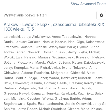
Show Advanced Filters
Wyświetlanie pozycji 1-1 z 1
Kraków - Lwów : książki, czasopisma, biblioteki XIX
i XX wieku. T. 5
Jarowiecki, Jerzy
;
Aleksiewicz, Anna
;
Tadeusiewicz, Hanna
;
Dunin, Janusz
;
Cariowa, Natalia
;
Kaczur, Irina
;
Olga, Kolosowska
;
Gwioździk, Jolanta
;
Grabski, Władysław Maria
;
Dymmel, Anna
;
Toczek, Alfred
;
Nowacki, Roman
;
Kuzicki, Jerzy
;
Zięba, Michał
;
Wójcik, Ewa
;
Patelski, Mariusz
;
Woźniakowski, Krzysztof
;
Pietrzyk,
Bożena
;
Pieczonka, Marek
;
Wałek, Bożena
;
Reizes-Dzieduszycki,
Jerzy
;
Konopka, Maria
;
Pietrzkiewicz, Iwona
;
Tokarska, Anna
;
Chlewicka, Aldona
;
Ptasińska, Małgorzata
;
Główacki, Albin
;
Rausz, Monika
;
Zając, Józef
;
Warda, Kazimierz
;
Kuberski, Leszek
;
Dziki, Sylwester
;
Jaskuła, Roman
;
Gzella, Grażyna
;
Korczyńska-
Derkacz, Małgorzata
;
Sokół, Zofia
;
Szocki, Józef
;
Bąbiak,
Grzegorz Paweł
;
Kramarz, Henryka
;
Karolczak, Kazimierz
;
Bujak,
Jan
;
Michalski, Czesław
;
Wrona, Grażyna
;
Bańdo, Adam
;
Bogdanowska-Spuła, Ewa
;
Lachendro, Jacek
;
Ossowski, Jerzy S.
;
Seniów, Jerzy
;
Rogoż, Michał
;
Studnicka-Gizbert, Maria
;
Kolasa,