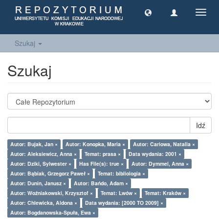
Toggl
navig
Szukaj
Szukaj
Idź
Autor: Bujak, Jan ×
Autor: Konopka, Maria ×
Autor: Cariowa, Natalia ×
Autor: Aleksiewicz, Anna ×
Temat: prasa ×
Data wydania: 2001 ×
Autor: Dziki, Sylwester ×
Has File(s): true ×
Autor: Dymmel, Anna ×
Autor: Bąbiak, Grzegorz Paweł ×
Temat: bibliologia ×
Autor: Dunin, Janusz ×
Autor: Bańdo, Adam ×
Autor: Woźniakowski, Krzysztof ×
Temat: Lwów ×
Temat: Kraków ×
Autor: Chlewicka, Aldona ×
Data wydania: [2000 TO 2009] ×
Autor: Bogdanowska-Spuła, Ewa ×