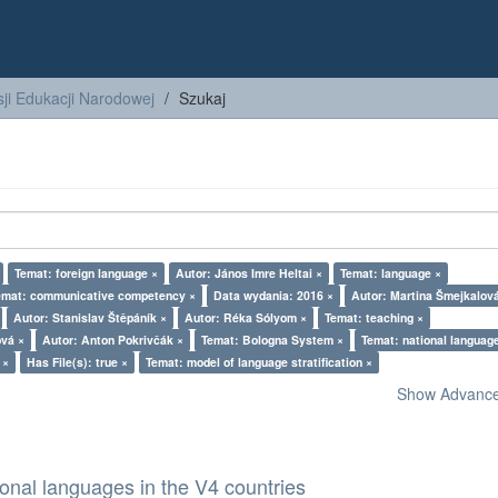
ji Edukacji Narodowej
Szukaj
Temat: foreign language ×
Autor: János Imre Heltai ×
Temat: language ×
emat: communicative competency ×
Data wydania: 2016 ×
Autor: Martina Šmejkalov
Autor: Stanislav Štěpáník ×
Autor: Réka Sólyom ×
Temat: teaching ×
ová ×
Autor: Anton Pokrivčák ×
Temat: Bologna System ×
Temat: national languag
 ×
Has File(s): true ×
Temat: model of language stratification ×
Show Advanced
ional languages in the V4 countries