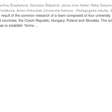
artina Šmejkalová
;
Stanislav Štěpáník
;
János Imre Heltai
;
Réka Sólyom
krivčáková
;
Anton Pokrivčák
(
Univerzita Karlova - Pedagogická fakulta
,
result of the common research of a team composed of four university
4 countries: the Czech Republic, Hungary, Poland and Slovakia. The ori
s to establish “forms ...