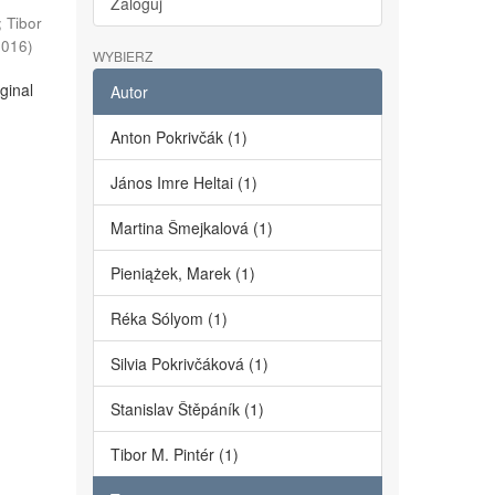
Zaloguj
;
Tibor
2016
)
WYBIERZ
ginal
Autor
Anton Pokrivčák (1)
János Imre Heltai (1)
Martina Šmejkalová (1)
Pieniążek, Marek (1)
Réka Sólyom (1)
Silvia Pokrivčáková (1)
Stanislav Štěpáník (1)
Tibor M. Pintér (1)