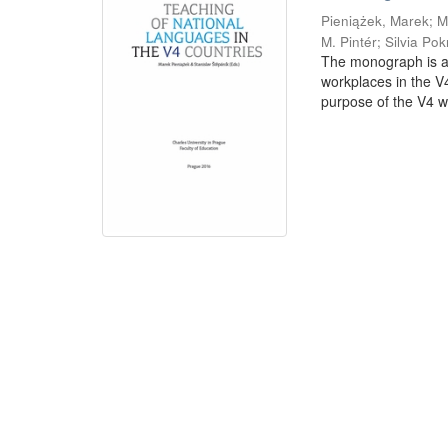
Pieniążek, Marek
;
M
M. Pintér
;
Silvia Po
The monograph is a 
workplaces in the V
purpose of the V4 wa