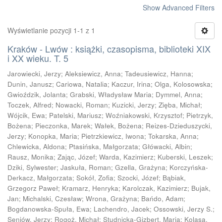
Show Advanced Filters
Wyświetlanie pozycji 1-1 z 1
Kraków - Lwów : książki, czasopisma, biblioteki XIX
i XX wieku. T. 5
Jarowiecki, Jerzy
;
Aleksiewicz, Anna
;
Tadeusiewicz, Hanna
;
Dunin, Janusz
;
Cariowa, Natalia
;
Kaczur, Irina
;
Olga, Kolosowska
;
Gwioździk, Jolanta
;
Grabski, Władysław Maria
;
Dymmel, Anna
;
Toczek, Alfred
;
Nowacki, Roman
;
Kuzicki, Jerzy
;
Zięba, Michał
;
Wójcik, Ewa
;
Patelski, Mariusz
;
Woźniakowski, Krzysztof
;
Pietrzyk,
Bożena
;
Pieczonka, Marek
;
Wałek, Bożena
;
Reizes-Dzieduszycki,
Jerzy
;
Konopka, Maria
;
Pietrzkiewicz, Iwona
;
Tokarska, Anna
;
Chlewicka, Aldona
;
Ptasińska, Małgorzata
;
Główacki, Albin
;
Rausz, Monika
;
Zając, Józef
;
Warda, Kazimierz
;
Kuberski, Leszek
;
Dziki, Sylwester
;
Jaskuła, Roman
;
Gzella, Grażyna
;
Korczyńska-
Derkacz, Małgorzata
;
Sokół, Zofia
;
Szocki, Józef
;
Bąbiak,
Grzegorz Paweł
;
Kramarz, Henryka
;
Karolczak, Kazimierz
;
Bujak,
Jan
;
Michalski, Czesław
;
Wrona, Grażyna
;
Bańdo, Adam
;
Bogdanowska-Spuła, Ewa
;
Lachendro, Jacek
;
Ossowski, Jerzy S.
;
Seniów, Jerzy
;
Rogoż, Michał
;
Studnicka-Gizbert, Maria
;
Kolasa,