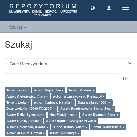
Toggl
navig
Szukaj
Szukaj
Idź
Temat: prasa ×
Autor: Bujak, Jan ×
Temat: Kraków ×
Autor: Aleksiewicz, Anna ×
Autor: Woźniakowski, Krzysztof ×
Temat: Lwów ×
Autor: Cariowa, Natalia ×
Data wydania: 2001 ×
Data wydania: [2000 TO 2009] ×
Autor: Bogdanowska-Spuła, Ewa ×
Autor: Dziki, Sylwester ×
Has File(s): true ×
Autor: Dymmel, Anna ×
Autor: Dunin, Janusz ×
Autor: Bąbiak, Grzegorz Paweł ×
Autor: Chlewicka, Aldona ×
Autor: Bańdo, Adam ×
Temat: konferencja ×
Autor: Jaskuła, Roman ×
Temat: bibliologia ×