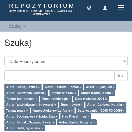
Toggl
navig
Szukaj
Szukaj
Idź
Autor: Dunin, Janusz ×
Autor: Jaskuła, Roman ×
Autor: Bujak, Jan ×
Autor: Chlewicka, Aldona ×
Temat: Kraków ×
Autor: Bańdo, Adam ×
Temat: konferencja ×
Temat: bibliologia ×
Data wydania: 2001 ×
Autor: Woźniakowski, Krzysztof ×
Temat: Lwów ×
Autor: Cariowa, Natalia ×
Temat: prasa ×
Autor: Aleksiewicz, Anna ×
Data wydania: [2000 TO 2009] ×
Autor: Bogdanowska-Spuła, Ewa ×
Has File(s): true ×
Autor: Bąbiak, Grzegorz Paweł ×
Autor: Gzella, Grażyna ×
Autor: Dziki, Sylwester ×