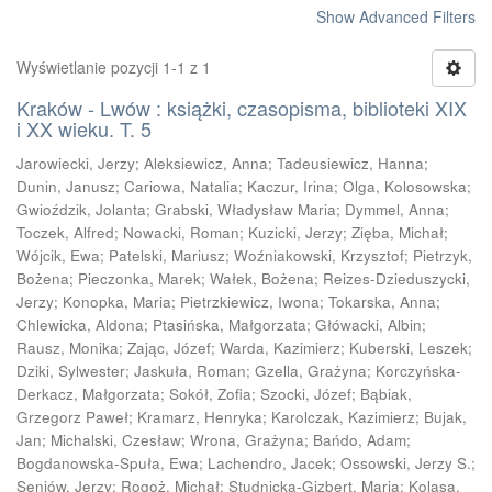
Show Advanced Filters
Wyświetlanie pozycji 1-1 z 1
Kraków - Lwów : książki, czasopisma, biblioteki XIX
i XX wieku. T. 5
Jarowiecki, Jerzy
;
Aleksiewicz, Anna
;
Tadeusiewicz, Hanna
;
Dunin, Janusz
;
Cariowa, Natalia
;
Kaczur, Irina
;
Olga, Kolosowska
;
Gwioździk, Jolanta
;
Grabski, Władysław Maria
;
Dymmel, Anna
;
Toczek, Alfred
;
Nowacki, Roman
;
Kuzicki, Jerzy
;
Zięba, Michał
;
Wójcik, Ewa
;
Patelski, Mariusz
;
Woźniakowski, Krzysztof
;
Pietrzyk,
Bożena
;
Pieczonka, Marek
;
Wałek, Bożena
;
Reizes-Dzieduszycki,
Jerzy
;
Konopka, Maria
;
Pietrzkiewicz, Iwona
;
Tokarska, Anna
;
Chlewicka, Aldona
;
Ptasińska, Małgorzata
;
Główacki, Albin
;
Rausz, Monika
;
Zając, Józef
;
Warda, Kazimierz
;
Kuberski, Leszek
;
Dziki, Sylwester
;
Jaskuła, Roman
;
Gzella, Grażyna
;
Korczyńska-
Derkacz, Małgorzata
;
Sokół, Zofia
;
Szocki, Józef
;
Bąbiak,
Grzegorz Paweł
;
Kramarz, Henryka
;
Karolczak, Kazimierz
;
Bujak,
Jan
;
Michalski, Czesław
;
Wrona, Grażyna
;
Bańdo, Adam
;
Bogdanowska-Spuła, Ewa
;
Lachendro, Jacek
;
Ossowski, Jerzy S.
;
Seniów, Jerzy
;
Rogoż, Michał
;
Studnicka-Gizbert, Maria
;
Kolasa,