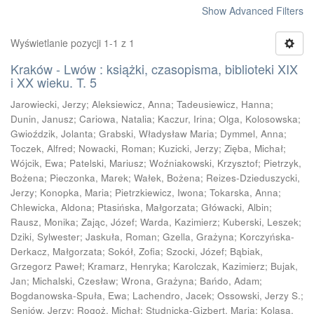
Show Advanced Filters
Wyświetlanie pozycji 1-1 z 1
Kraków - Lwów : książki, czasopisma, biblioteki XIX
i XX wieku. T. 5
Jarowiecki, Jerzy
;
Aleksiewicz, Anna
;
Tadeusiewicz, Hanna
;
Dunin, Janusz
;
Cariowa, Natalia
;
Kaczur, Irina
;
Olga, Kolosowska
;
Gwioździk, Jolanta
;
Grabski, Władysław Maria
;
Dymmel, Anna
;
Toczek, Alfred
;
Nowacki, Roman
;
Kuzicki, Jerzy
;
Zięba, Michał
;
Wójcik, Ewa
;
Patelski, Mariusz
;
Woźniakowski, Krzysztof
;
Pietrzyk,
Bożena
;
Pieczonka, Marek
;
Wałek, Bożena
;
Reizes-Dzieduszycki,
Jerzy
;
Konopka, Maria
;
Pietrzkiewicz, Iwona
;
Tokarska, Anna
;
Chlewicka, Aldona
;
Ptasińska, Małgorzata
;
Główacki, Albin
;
Rausz, Monika
;
Zając, Józef
;
Warda, Kazimierz
;
Kuberski, Leszek
;
Dziki, Sylwester
;
Jaskuła, Roman
;
Gzella, Grażyna
;
Korczyńska-
Derkacz, Małgorzata
;
Sokół, Zofia
;
Szocki, Józef
;
Bąbiak,
Grzegorz Paweł
;
Kramarz, Henryka
;
Karolczak, Kazimierz
;
Bujak,
Jan
;
Michalski, Czesław
;
Wrona, Grażyna
;
Bańdo, Adam
;
Bogdanowska-Spuła, Ewa
;
Lachendro, Jacek
;
Ossowski, Jerzy S.
;
Seniów, Jerzy
;
Rogoż, Michał
;
Studnicka-Gizbert, Maria
;
Kolasa,