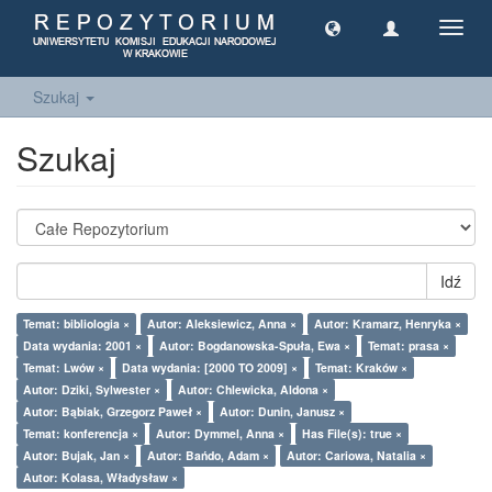
Toggl
navig
Szukaj
Szukaj
Idź
Temat: bibliologia ×
Autor: Aleksiewicz, Anna ×
Autor: Kramarz, Henryka ×
Data wydania: 2001 ×
Autor: Bogdanowska-Spuła, Ewa ×
Temat: prasa ×
Temat: Lwów ×
Data wydania: [2000 TO 2009] ×
Temat: Kraków ×
Autor: Dziki, Sylwester ×
Autor: Chlewicka, Aldona ×
Autor: Bąbiak, Grzegorz Paweł ×
Autor: Dunin, Janusz ×
Temat: konferencja ×
Autor: Dymmel, Anna ×
Has File(s): true ×
Autor: Bujak, Jan ×
Autor: Bańdo, Adam ×
Autor: Cariowa, Natalia ×
Autor: Kolasa, Władysław ×