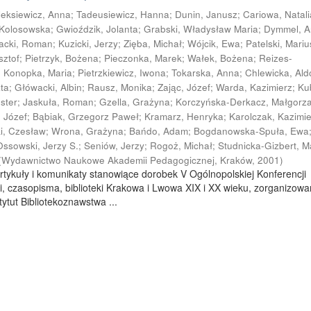
leksiewicz, Anna
;
Tadeusiewicz, Hanna
;
Dunin, Janusz
;
Cariowa, Natali
 Kolosowska
;
Gwioździk, Jolanta
;
Grabski, Władysław Maria
;
Dymmel, 
acki, Roman
;
Kuzicki, Jerzy
;
Zięba, Michał
;
Wójcik, Ewa
;
Patelski, Mariu
sztof
;
Pietrzyk, Bożena
;
Pieczonka, Marek
;
Wałek, Bożena
;
Reizes-
;
Konopka, Maria
;
Pietrzkiewicz, Iwona
;
Tokarska, Anna
;
Chlewicka, Al
ata
;
Główacki, Albin
;
Rausz, Monika
;
Zając, Józef
;
Warda, Kazimierz
;
Ku
ester
;
Jaskuła, Roman
;
Gzella, Grażyna
;
Korczyńska-Derkacz, Małgorz
, Józef
;
Bąbiak, Grzegorz Paweł
;
Kramarz, Henryka
;
Karolczak, Kazimi
ki, Czesław
;
Wrona, Grażyna
;
Bańdo, Adam
;
Bogdanowska-Spuła, Ewa
Ossowski, Jerzy S.
;
Seniów, Jerzy
;
Rogoż, Michał
;
Studnicka-Gizbert, M
(
Wydawnictwo Naukowe Akademii Pedagogicznej, Kraków
,
2001
)
rtykuły i komunikaty stanowiące dorobek V Ogólnopolskiej Konferencji
i, czasopisma, biblioteki Krakowa i Lwowa XIX i XX wieku, zorganizowa
ytut Bibliotekoznawstwa ...