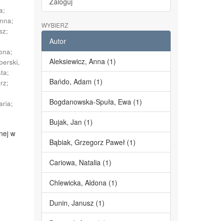
Zaloguj
a
;
Anna
;
WYBIERZ
sz
;
Autor
dona
;
Aleksiewicz, Anna (1)
berski,
ata
;
Bańdo, Adam (1)
erz
;
;
Bogdanowska-Spuła, Ewa (1)
aria
;
Bujak, Jan (1)
nej w
Bąbiak, Grzegorz Paweł (1)
Cariowa, Natalia (1)
Chlewicka, Aldona (1)
Dunin, Janusz (1)