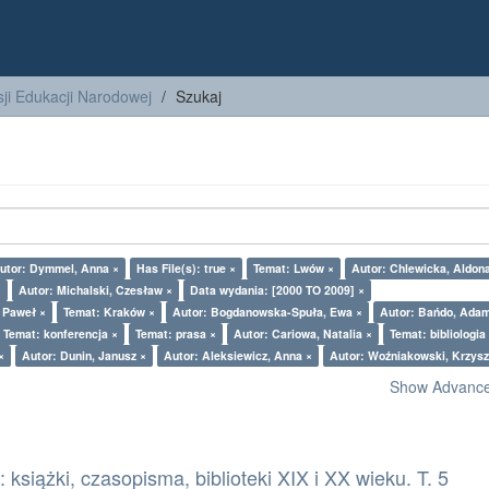
ji Edukacji Narodowej
Szukaj
utor: Dymmel, Anna ×
Has File(s): true ×
Temat: Lwów ×
Autor: Chlewicka, Aldon
×
Autor: Michalski, Czesław ×
Data wydania: [2000 TO 2009] ×
z Paweł ×
Temat: Kraków ×
Autor: Bogdanowska-Spuła, Ewa ×
Autor: Bańdo, Ada
Temat: konferencja ×
Temat: prasa ×
Autor: Cariowa, Natalia ×
Temat: bibliologia
×
Autor: Dunin, Janusz ×
Autor: Aleksiewicz, Anna ×
Autor: Woźniakowski, Krzysz
Show Advanced
książki, czasopisma, biblioteki XIX i XX wieku. T. 5