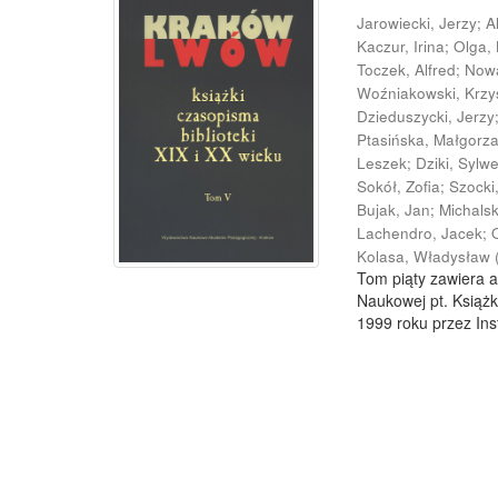
Jarowiecki, Jerzy
;
A
Kaczur, Irina
;
Olga,
Toczek, Alfred
;
Now
Woźniakowski, Krzy
Dzieduszycki, Jerzy
Ptasińska, Małgorz
Leszek
;
Dziki, Sylw
Sokół, Zofia
;
Szocki
Bujak, Jan
;
Michals
Lachendro, Jacek
;
Kolasa, Władysław
Tom piąty zawiera a
Naukowej pt. Książk
1999 roku przez Inst