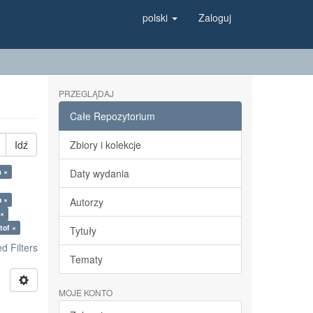
polski
Zaloguj
PRZEGLĄDAJ
Całe Repozytorium
Idź
Zbiory i kolekcje
a ×
Daty wydania
m ×
Autorzy
 ×
tof ×
Tytuły
 Filters
Tematy
MOJE KONTO