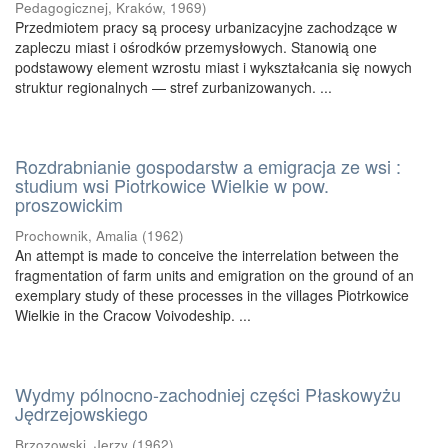
Pedagogicznej, Kraków
,
1969
)
Przedmiotem pracy są procesy urbanizacyjne zachodzące w
zapleczu miast i ośrodków przemysłowych. Stanowią one
podstawowy element wzrostu miast i wykształcania się nowych
struktur regionalnych — stref zurbanizowanych. ...
Rozdrabnianie gospodarstw a emigracja ze wsi :
studium wsi Piotrkowice Wielkie w pow.
proszowickim
Prochownik, Amalia
(
1962
)
An attempt is made to conceive the interrelation between the
fragmentation of farm units and emigration on the ground of an
exemplary study of these processes in the villages Piotrkowice
Wielkie in the Cracow Voivodeship. ...
Wydmy pólnocno-zachodniej części Płaskowyżu
Jędrzejowskiego
Brzozowski, Jerzy
(
1962
)