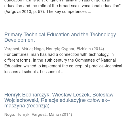
education and the ratio of the broad-scale vocational education”
(Vargova 2010, p. 57). The key competences ...
Primary Technical Education and the Technology
Development
Vargová, Mária
;
Noga, Henryk
;
Cygnar, Elżbieta
(
2014
)
For centuries, man has had a connection with technology, in
different forms. In the 18th century the Committee of National
Education wished to implement the concept of practical-technical
lessons at schools. Lessons of ...
Henryk Bednarczyk, Wiesław Leszek, Bolesław
Wojciechowski, Relacje edukacyjne człowiek–
maszyna (recenzja)
Noga, Henryk
;
Vargová, Mária
(
2014
)