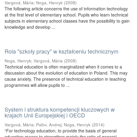
Vargová, Mária
;
Noga, Henryk
(
2008
)
The following article concerns the use of information technology
at the first level of elementary school. Pupils who learn technical
subjects in elementary school classes have the possibility to gain
knowledge and develop ...
Rola "szkoły pracy" w kształceniu technicznym
Noga, Henryk
;
Vargová, Mária
(
2008
)
Technical education is often marginalized when it comes to a
discussion about the evolution of education in Poland. This may
cause anxiety. The presence of technical education in teaching
programmes will allow pupils to ...
System i struktura kompetencji kluczowych w
krajach Unii Europejskiej i OECD
Vargová, Mária
;
Paľov, Andrej
;
Noga, Henryk
(
2014
)
“For technology education, to provide the basis of general
education means to strengthen mainly the ratio of general