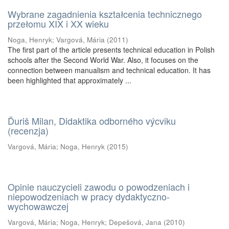
Wybrane zagadnienia kształcenia technicznego
przełomu XIX i XX wieku
Noga, Henryk
;
Vargová, Mária
(
2011
)
The first part of the article presents technical education in Polish
schools after the Second World War. Also, it focuses on the
connection between manualism and technical education. It has
been highlighted that approximately ...
Ďuriš Milan, Didaktika odborného výcviku
(recenzja)
Vargová, Mária
;
Noga, Henryk
(
2015
)
Opinie nauczycieli zawodu o powodzeniach i
niepowodzeniach w pracy dydaktyczno-
wychowawczej
Vargová, Mária
;
Noga, Henryk
;
Depešová, Jana
(
2010
)