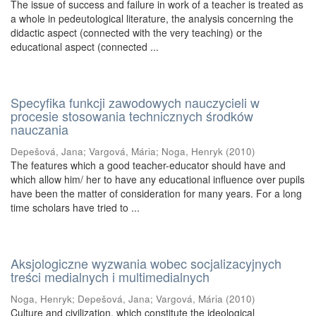
The issue of success and failure in work of a teacher is treated as
a whole in pedeutological literature, the analysis concerning the
didactic aspect (connected with the very teaching) or the
educational aspect (connected ...
Specyfika funkcji zawodowych nauczycieli w
procesie stosowania technicznych środków
nauczania
Depešová, Jana
;
Vargová, Mária
;
Noga, Henryk
(
2010
)
The features which a good teacher-educator should have and
which allow him/ her to have any educational influence over pupils
have been the matter of consideration for many years. For a long
time scholars have tried to ...
Aksjologiczne wyzwania wobec socjalizacyjnych
treści medialnych i multimedialnych
Noga, Henryk
;
Depešová, Jana
;
Vargová, Mária
(
2010
)
Culture and civilization, which constitute the ideological