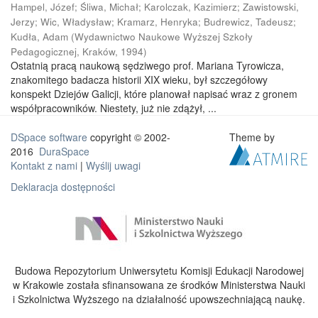
Hampel, Józef
;
Śliwa, Michał
;
Karolczak, Kazimierz
;
Zawistowski,
Jerzy
;
Wic, Władysław
;
Kramarz, Henryka
;
Budrewicz, Tadeusz
;
Kudła, Adam
(
Wydawnictwo Naukowe Wyższej Szkoły
Pedagogicznej, Kraków
,
1994
)
Ostatnią pracą naukową sędziwego prof. Mariana Tyrowicza,
znakomitego badacza historii XIX wieku, był szczegółowy
konspekt Dziejów Galicji, które planował napisać wraz z gronem
współpracowników. Niestety, już nie zdążył, ...
DSpace software
copyright © 2002-
Theme by
2016
DuraSpace
Kontakt z nami
|
Wyślij uwagi
Deklaracja dostępności
Budowa Repozytorium Uniwersytetu Komisji Edukacji Narodowej
w Krakowie została sfinansowana ze środków Ministerstwa Nauki
i Szkolnictwa Wyższego na działalność upowszechniającą naukę.