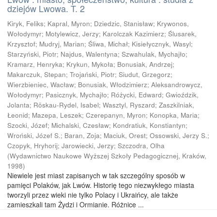
dziejów Lwowa. T. 2
Kiryk, Feliks
;
Kapral, Myron
;
Dziedzic, Stanisław
;
Krywonos,
Wołodymyr
;
Motylewicz, Jerzy
;
Karolczak Kazimierz
;
Ślusarek,
Krzysztof
;
Mudryj, Marian
;
Śliwa, Michał
;
Kisiełycznyk, Wasyl
;
Starzyński, Piotr
;
Najdus, Walentyna
;
Szwahulak, Mychajło
;
Kramarz, Henryka
;
Krykun, Mykoła
;
Bonusiak, Andrzej
;
Makarczuk, Stepan
;
Trojański, Piotr
;
Siudut, Grzegorz
;
Wierzbieniec, Wacław
;
Bonusiak, Włodzimierz
;
Aleksandrowycz,
Wołodymyr
;
Pasicznyk, Mychajło
;
Różycki, Edward
;
Gwioździk,
Jolanta
;
Röskau-Rydel, Isabel
;
Wasztyl, Ryszard
;
Zaszkilniak,
Łeonid
;
Mazepa, Leszek
;
Czerepanyn, Myron
;
Konopka, Maria
;
Szocki, Józef
;
Michalski, Czesław
;
Kondratiuk, Konstiantyn
;
Wroński, Józef S.
;
Baran, Zoja
;
Maciuk, Orest
;
Ossowski, Jerzy S.
;
Czopyk, Hryhorij
;
Jarowiecki, Jerzy
;
Szczodra, Olha
(
Wydawnictwo Naukowe Wyższej Szkoły Pedagogicznej, Kraków
,
1998
)
Niewiele jest miast zapisanych w tak szczególny sposób w
pamięci Polaków, jak Lwów. Historię tego niezwykłego miasta
tworzyli przez wieki nie tylko Polacy i Ukraińcy, ale także
zamieszkali tam Żydzi i Ormianie. Różnice ...