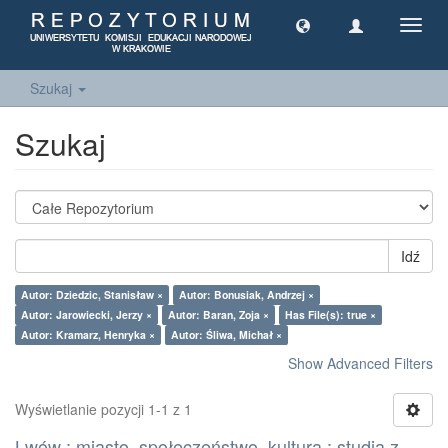
Toggl
navig
Szukaj
Szukaj
Idź
Autor: Dziedzic, Stanisław ×
Autor: Bonusiak, Andrzej ×
Autor: Jarowiecki, Jerzy ×
Autor: Baran, Zoja ×
Has File(s): true ×
Autor: Kramarz, Henryka ×
Autor: Śliwa, Michał ×
Show Advanced Filters
Wyświetlanie pozycji 1-1 z 1
Lwów : miasto, społeczeństwo, kultura : studia z