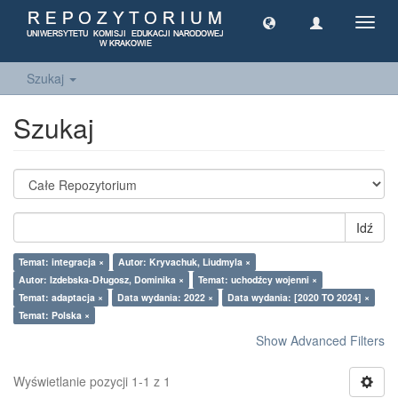
Toggl
navig
Szukaj
Szukaj
Idź
Temat: integracja ×
Autor: Kryvachuk, Liudmyla ×
Autor: Izdebska-Długosz, Dominika ×
Temat: uchodźcy wojenni ×
Temat: adaptacja ×
Data wydania: 2022 ×
Data wydania: [2020 TO 2024] ×
Temat: Polska ×
Show Advanced Filters
Wyświetlanie pozycji 1-1 z 1