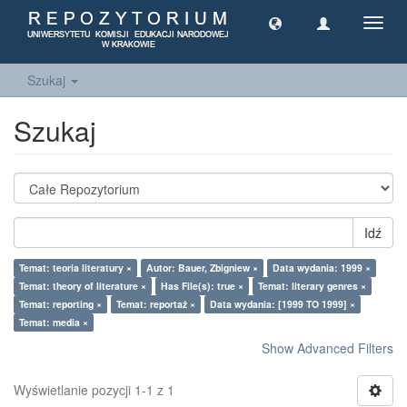
Toggl
navig
Szukaj
Szukaj
Idź
Temat: teoria literatury ×
Autor: Bauer, Zbigniew ×
Data wydania: 1999 ×
Temat: theory of literature ×
Has File(s): true ×
Temat: literary genres ×
Temat: reporting ×
Temat: reportaż ×
Data wydania: [1999 TO 1999] ×
Temat: media ×
Show Advanced Filters
Wyświetlanie pozycji 1-1 z 1